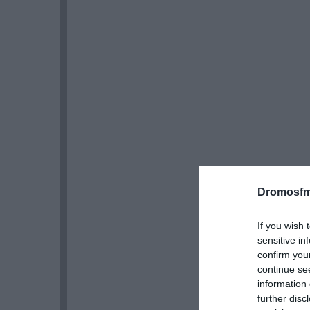
Dromosfm
If you wish 
sensitive in
confirm you
continue se
information 
further disc