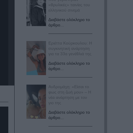
«θρυλικές» ταινίες του
ελληνικού σινεμά
Διαβάστε ολόκληρο το
άρθρο...
Εριέττα Κούρκουλου: Η
συγκινητική ανάρτηση
για τα 33α γενέθλιά της
Διαβάστε ολόκληρο το
άρθρο...
Ανδρομάχη: «Είσαι το
φως στη ζωή μου» – Η
νέα ανάρτηση με τον
γιο της
Διαβάστε ολόκληρο το
άρθρο...