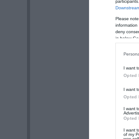
participants
Downstream 
Please note
information 
deny consent
in below Go
Persona
I want t
Opted 
I want t
Opted 
I want 
Advertis
Opted 
I want t
of my P
was col