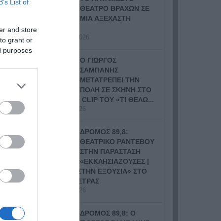
B’s List of
ΘΕΑΤΡΟ ΒΡΑΧΩΝ ΣΕ
ΜΙΑ ΑΞΕΧΑΣΤΗ
ΣΥΝΑΥΛΙΑ
er and store
14 Ιουλίου, 2026
to grant or
ed purposes
Ο ΓΙΩΡΓΟΣ
ΣΑΜΠΑΝΗΣ
ΜΕΤΑΤΡΕΠΕΙ ΤΗΝ
ΠΟΛΗ ΣΕ ΣΚΗΝΗ ΣΤΟ
ΝΕΟ VIDEO CLIP ΤΟΥ «ΤΙ ΘΕΛΩ...
9 Ιουλίου, 2026
ΔΡΟΜΟΣ 89,8:
ΘΕΑΤΡΙΚΟ ΡΑΝΤΕΒΟΥ
ΣΤΗΝ ΠΑΡΑΣΤΑΣΗ
«ΕΚΚΛΗΣΙΑΖΟΥΣΕΣ |
ΓΥΝΑΙΚΕΣ ΣΤΗΝ ΕΞΟΥΣΙΑ» ΣΤΟ
ΘΕΑΤΡΟ ΠΕΤΡΑΣ
8 Ιουλίου, 2026
ΔΡΟΜΟΣ 89,8: Ο