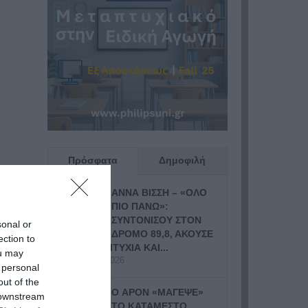
Πρόσφατα
Δημοφιλή
ΑΝΝΑ ΒΙΣΣΗ – «ΟΛΟ
ΠΙΟ ΠΑΝΩ»:
ΣΥΝΤΟΝΙΣΟΥ ΣΤΟΝ
sonal or
ΔΡΟΜΟ 89,8, ΑΚΟΥΣΕ
ection to
ΤΗ ΝΕΑ ΕΠΙΤΥΧΙΑ ΚΑΙ...
ou may
19 Ιουλίου, 2026
 personal
out of the
Ο APON «ΜΑΓΕΨΕ»
 downstream
ΤΟ ΚΑΤΑΜΕΣΤΟ