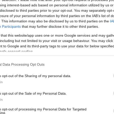
α και καφέ
eing interest-based ads based on personal information utilized by us or
ν Μπάντεν και επίσκεψη στο ιστορικό Καζίνο και τη
disclosed to third parties prior to your opt-out. You may separately opt-
losure of your personal information by third parties on the IAB’s list of
ης «Μικρής Γαλλίας» και του επιβλητικού Καθεδρικ
. This information may also be disclosed by us to third parties on the
IA
Participants
that may further disclose it to other third parties.
ίας (Ribeauville, Riquewihr, Eguisheim) και των
 that this website/app uses one or more Google services and may gath
including but not limited to your visit or usage behaviour. You may click 
ή Βενετία, τα κανάλια, τις γέφυρες και τα
 to Google and its third-party tags to use your data for below specifi
ogle consent section.
πρωτεύουσα, με τον Πύργο των Ρολογιών, τον
ιακό Κοινοβούλιο
l Data Processing Opt Outs
ν πλατεία Marktplatz, τον Καθεδρικό Ναό και το
o opt-out of the Sharing of my personal data.
περιήγηση σε Φράιμπουργκ και Μανχάιμ
In
, πολιτισμό αλλά και… αυθεντική ευρωπαϊκή ατμόσφαι
o opt-out of the Sale of my Personal Data.
ΡΟΜΟΣ (κενό) ΟΝΟΜΑΤΕΠΩΝΥΜΟ (κενό) ΤΑΞΙΔΙ
In
ρωση που θα γίνει ζωντανά στο
ΠΡΩΙΝΟ ΣΤΟΝ
 την Κατερίνα Καραβάτου και τον Γιάννη Κορδώνη.
to opt-out of processing my Personal Data for Targeted
ing.