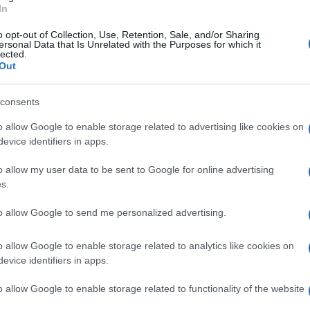
In
 τέλος κινητής τηλεφωνίας).
o opt-out of Collection, Use, Retention, Sale, and/or Sharing
 και γνωρίστε μοναδικούς προορισμούς σε Ελλά
ersonal Data that Is Unrelated with the Purposes for which it
lected.
Out
consents
αϊκή περιήγηση γεμάτη χρώμα, ιστορία και
o allow Google to enable storage related to advertising like cookies on
evice identifiers in apps.
9,8
και ετοιμάσου για ένα ταξίδι που θα σου μείνει
o allow my user data to be sent to Google for online advertising
s.
ΜΟ 89,8!
to allow Google to send me personalized advertising.
o allow Google to enable storage related to analytics like cookies on
evice identifiers in apps.
o allow Google to enable storage related to functionality of the website