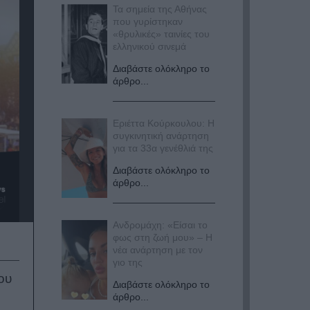
Τα σημεία της Αθήνας
που γυρίστηκαν
«θρυλικές» ταινίες του
ελληνικού σινεμά
Διαβάστε ολόκληρο το
άρθρο...
Εριέττα Κούρκουλου: Η
συγκινητική ανάρτηση
για τα 33α γενέθλιά της
Διαβάστε ολόκληρο το
άρθρο...
Ανδρομάχη: «Είσαι το
φως στη ζωή μου» – Η
νέα ανάρτηση με τον
γιο της
ου
Διαβάστε ολόκληρο το
άρθρο...