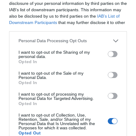
disclosure of your personal information by third parties on the
IAB’s list of downstream participants. This information may
also be disclosed by us to third parties on the
IAB’s List of
Downstream Participants
that may further disclose it to other
third parties.
Please note that this website/app uses one or more Google
Personal Data Processing Opt Outs
services and may gather and store information including but
not limited to your visit or usage behaviour. You may click to
I want to opt-out of the Sharing of my
personal data.
grant or deny consent to Google and its third-party tags to
Πρόσφατα
Δημοφιλή
Opted In
use your data for below specified purposes in below Google
consent section.
I want to opt-out of the Sale of my
Personal Data.
Opted In
I want to opt-out of processing my
Personal Data for Targeted Advertising.
Opted In
ΕΙΠΕΣ – ΦΕΡΡΗΣ ΘΟΔΩΡΗΣ
I want to opt-out of Collection, Use,
Retention, Sale, and/or Sharing of my
Personal Data that Is Unrelated with the
Purposes for which it was collected.
Opted Out