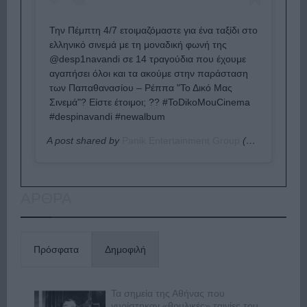
Την Πέμπτη 4/7 ετοιμαζόμαστε για ένα ταξίδι στο
ελληνικό σινεμά με τη μοναδική φωνή της
@desp1navandi σε 14 τραγούδια που έχουμε
αγαπήσει όλοι και τα ακούμε στην παράσταση
των Παπαθανασίου – Ρέππα "Το Δικό Μας
Σινεμά"? Είστε έτοιμοι; ?? #ToDikoMouCinema
#despinavandi #newalbum
A post shared by
Panik Entertainment Group
(@panik_entertainment_group) on
ΑΡΘΡΑ
Πρόσφατα
Δημοφιλή
Τα σημεία της Αθήνας που
γυρίστηκαν «θρυλικές» ταινίες του