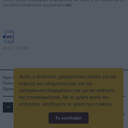
την οποία ενδιαφέρεστε να εργαστείτε
.
εδώ
Μ.Η.Τ. 242602
Αυτός ο ιστότοπος χρησιμοποιεί cookies για την
Όροι διαγωνισμού
Όροι Χρήσης
Ταυτότητα
Πολιτική Απορρήτου & Cookies
Επικοινωνία
Οικονομικά στοιχεία
παροχή των υπηρεσιών μας, για την
Πρόσκληση τακτικής γενικής συνέλευσης
Κρατική Διαφήμιση
εξατομίκευση διαφημίσεων και για την ανάλυση
της επισκεψιμότητας. Με τη χρήση αυτού του
ιστότοπου, αποδέχεστε τη χρήση των cookies.
ΔΡΟΜΟΣ 89.8 FM
© 2016
All rights reserved
Το κατάλαβα!
Powered by