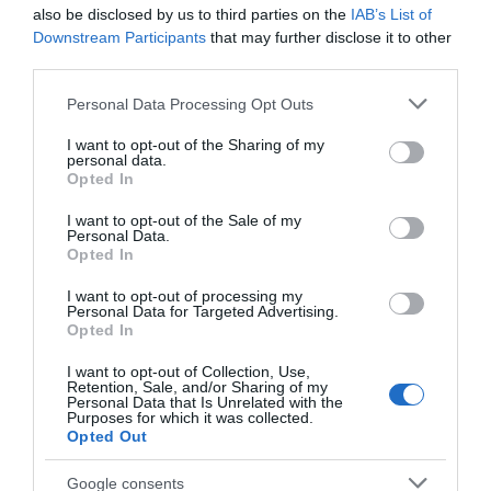
also be disclosed by us to third parties on the
IAB’s List of
Downstream Participants
that may further disclose it to other
Παρακαλώ Περιμένετε...
third parties.
Please note that this website/app uses one or more Google
Personal Data Processing Opt Outs
services and may gather and store information including but
ΛΟΓΑΡΙΑΣΜΟΣ - ΛΙΟΛΙΟΥ ΚΑΤΕΡΙΝΑ
not limited to your visit or usage behaviour. You may click to
I want to opt-out of the Sharing of my
personal data.
grant or deny consent to Google and its third-party tags to
Opted In
use your data for below specified purposes in below Google
consent section.
I want to opt-out of the Sale of my
Personal Data.
Opted In
I want to opt-out of processing my
Personal Data for Targeted Advertising.
Opted In
I want to opt-out of Collection, Use,
Παρακαλώ Περιμένετε...
Retention, Sale, and/or Sharing of my
Personal Data that Is Unrelated with the
Purposes for which it was collected.
Opted Out
ΔΕΥΤΕΡΑ – ΡΕΜΟΣ ΑΝΤΩΝΗΣ
Google consents