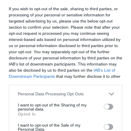
If you wish to opt-out of the sale, sharing to third parties, or
Παρακαλώ Περιμένετε...
processing of your personal or sensitive information for
targeted advertising by us, please use the below opt-out
section to confirm your selection. Please note that after your
opt-out request is processed you may continue seeing
ΛΟΓΑΡΙΑΣΜΟΣ - ΛΙΟΛΙΟΥ ΚΑΤΕΡΙΝΑ
interest-based ads based on personal information utilized by
us or personal information disclosed to third parties prior to
your opt-out. You may separately opt-out of the further
disclosure of your personal information by third parties on the
IAB’s list of downstream participants. This information may
also be disclosed by us to third parties on the
IAB’s List of
Downstream Participants
that may further disclose it to other
third parties.
Please note that this website/app uses one or more Google
Personal Data Processing Opt Outs
services and may gather and store information including but
Παρακαλώ Περιμένετε...
not limited to your visit or usage behaviour. You may click to
I want to opt-out of the Sharing of my
personal data.
grant or deny consent to Google and its third-party tags to
Opted In
use your data for below specified purposes in below Google
ΔΕΥΤΕΡΑ – ΡΕΜΟΣ ΑΝΤΩΝΗΣ
consent section.
I want to opt-out of the Sale of my
Personal Data.