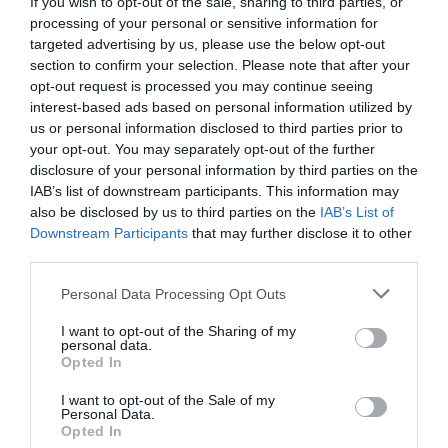
If you wish to opt-out of the sale, sharing to third parties, or
processing of your personal or sensitive information for
targeted advertising by us, please use the below opt-out
ΛΟΓΑΡΙΑΣΜΟΣ - ΛΙΟΛΙΟΥ ΚΑΤΕΡΙΝΑ
section to confirm your selection. Please note that after your
opt-out request is processed you may continue seeing
interest-based ads based on personal information utilized by
us or personal information disclosed to third parties prior to
your opt-out. You may separately opt-out of the further
disclosure of your personal information by third parties on the
IAB’s list of downstream participants. This information may
also be disclosed by us to third parties on the
IAB’s List of
Downstream Participants
that may further disclose it to other
third parties.
Please note that this website/app uses one or more Google
Παρακαλώ Περιμένετε...
Personal Data Processing Opt Outs
services and may gather and store information including but
not limited to your visit or usage behaviour. You may click to
I want to opt-out of the Sharing of my
personal data.
grant or deny consent to Google and its third-party tags to
Opted In
ΔΕΥΤΕΡΑ – ΡΕΜΟΣ ΑΝΤΩΝΗΣ
use your data for below specified purposes in below Google
consent section.
I want to opt-out of the Sale of my
Personal Data.
Opted In