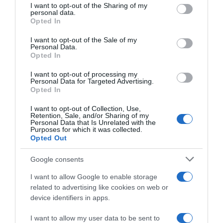
not limited to your visit or usage behaviour. You may click to
I want to opt-out of the Sharing of my
personal data.
grant or deny consent to Google and its third-party tags to
Opted In
use your data for below specified purposes in below Google
consent section.
I want to opt-out of the Sale of my
Personal Data.
Παρακαλώ Περιμένετε...
Opted In
I want to opt-out of processing my
Personal Data for Targeted Advertising.
ΔΕΥΤΕΡΑ – ΡΕΜΟΣ ΑΝΤΩΝΗΣ
Opted In
I want to opt-out of Collection, Use,
Retention, Sale, and/or Sharing of my
Personal Data that Is Unrelated with the
Purposes for which it was collected.
Opted Out
Google consents
I want to allow Google to enable storage
related to advertising like cookies on web or
device identifiers in apps.
Παρακαλώ Περιμένετε...
I want to allow my user data to be sent to