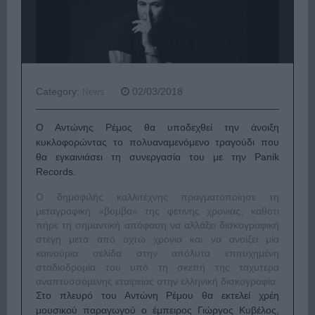
Category:
02/03/2018
News
Ο Αντώνης Ρέμος θα υποδεχθεί την άνοιξη
κυκλοφορώντας το πολυαναμενόμενο τραγούδι που
θα εγκαινιάσει τη συνεργασία του με την Panik
Records.
Ο δημοφιλής καλλιτέχνης πραγματοποίησε τη
μεταγραφική «βόμβα» της φετινής χρονιάς, καθότι
πήρε τη σημαντική απόφαση να αλλάξει δισκογραφική
στέγη μετά από οχτώ χρόνια και να ανοίξει μία
καινούρια σελίδα στην απόλυτα επιτυχημένη
σταδιοδρομία του υπό τη σκεπή της ταχύτερα
αναπτυσσόμενης εταιρείας στην ελληνική δισκογραφία.
Στο πλευρό του Αντώνη Ρέμου θα εκτελεί χρέη
μουσικού παραγωγού ο έμπειρος Γιώργος Κυβέλος,