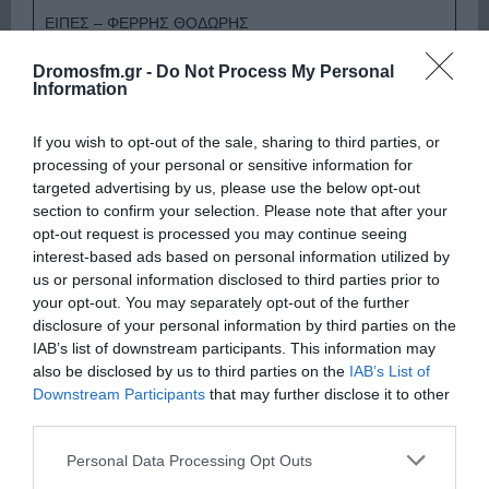
ΕΙΠΕΣ – ΦΕΡΡΗΣ ΘΟΔΩΡΗΣ
Dromosfm.gr -
Do Not Process My Personal
Information
If you wish to opt-out of the sale, sharing to third parties, or
processing of your personal or sensitive information for
targeted advertising by us, please use the below opt-out
section to confirm your selection. Please note that after your
opt-out request is processed you may continue seeing
interest-based ads based on personal information utilized by
Παρακαλώ Περιμένετε...
us or personal information disclosed to third parties prior to
your opt-out. You may separately opt-out of the further
disclosure of your personal information by third parties on the
IAB’s list of downstream participants. This information may
ΛΟΓΑΡΙΑΣΜΟΣ - ΛΙΟΛΙΟΥ ΚΑΤΕΡΙΝΑ
also be disclosed by us to third parties on the
IAB’s List of
Downstream Participants
that may further disclose it to other
third parties.
Please note that this website/app uses one or more Google
Personal Data Processing Opt Outs
services and may gather and store information including but