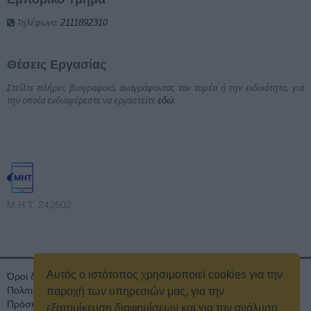
Τηλέφωνο:
2111892310
Θέσεις Εργασίας
Στείλτε πλήρες βιογραφικό, αναγράφοντας τον τομέα ή την ειδικότητα, για
την οποία ενδιαφέρεστε να εργαστείτε
.
εδώ
Μ.Η.Τ. 242602
Αυτός ο ιστότοπος χρησιμοποιεί cookies για την
Όροι διαγωνισμού
Όροι Χρήσης
Ταυτότητα
Πολιτική Απορρήτου & Cookies
Επικοινωνία
Οικονομικά στοιχεία
παροχή των υπηρεσιών μας, για την
Πρόσκληση τακτικής γενικής συνέλευσης
Κρατική Διαφήμιση
εξατομίκευση διαφημίσεων και για την ανάλυση