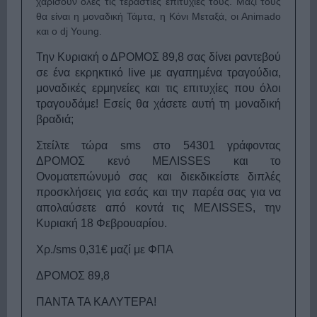
χαρίσουν όλες τις τεράστιες επιτυχίες τους. Μαζί τους
θα είναι η μοναδική Τάμτα, η Κόνι Μεταξά, οι Αnimado
και ο dj Young.
Την Κυριακή ο ΔΡΟΜΟΣ 89,8 σας δίνει ραντεβού
σε ένα εκρηκτικό live με αγαπημένα τραγούδια,
μοναδικές ερμηνείες και τις επιτυχίες που όλοι
τραγουδάμε! Εσείς θα χάσετε αυτή τη μοναδική
βραδιά;
Στείλτε τώρα sms στο 54301 γράφοντας
ΔΡΟΜΟΣ κενό
MEΛISSES
και το
Ονοματεπώνυμό σας και διεκδικείστε διπλές
προσκλήσεις για εσάς και την παρέα σας για να
απολαύσετε από κοντά τ
ις Μ
EΛISSES
, την
Κυριακή 18 Φεβρουαρίου.
Χρ./sms 0,31€ μαζί με ΦΠΑ
ΔΡΟΜΟΣ 89,8
ΠΑΝΤΑ ΤΑ ΚΑΛΥΤΕΡΑ!