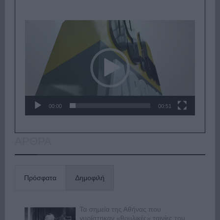
Πρόγραμμα
Αναπαραγωγής
Βίντεο
00:00
00:51
ΑΡΘΡΑ
Πρόσφατα
Δημοφιλή
Τα σημεία της Αθήνας που
γυρίστηκαν «θρυλικές» ταινίες του