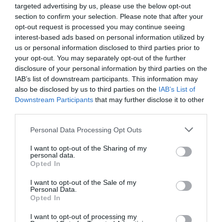
targeted advertising by us, please use the below opt-out
section to confirm your selection. Please note that after your
ΕΙΠΕΣ – ΦΕΡΡΗΣ ΘΟΔΩΡΗΣ
opt-out request is processed you may continue seeing
interest-based ads based on personal information utilized by
us or personal information disclosed to third parties prior to
your opt-out. You may separately opt-out of the further
disclosure of your personal information by third parties on the
IAB’s list of downstream participants. This information may
also be disclosed by us to third parties on the
IAB’s List of
Downstream Participants
that may further disclose it to other
third parties.
Please note that this website/app uses one or more Google
Personal Data Processing Opt Outs
services and may gather and store information including but
not limited to your visit or usage behaviour. You may click to
I want to opt-out of the Sharing of my
Ψηφοφορία:
4.2
. Από 391 ψήφους.
personal data.
grant or deny consent to Google and its third-party tags to
Opted In
use your data for below specified purposes in below Google
consent section.
I want to opt-out of the Sale of my
Personal Data.
ΛΟΓΑΡΙΑΣΜΟΣ - ΛΙΟΛΙΟΥ ΚΑΤΕΡΙΝΑ
Opted In
I want to opt-out of processing my