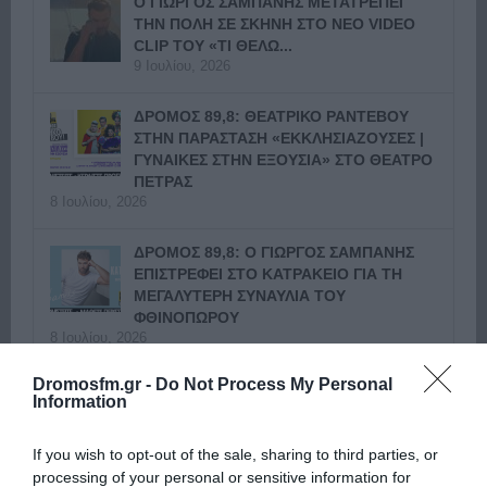
Ο ΓΙΩΡΓΟΣ ΣΑΜΠΑΝΗΣ ΜΕΤΑΤΡΕΠΕΙ
ΤΗΝ ΠΟΛΗ ΣΕ ΣΚΗΝΗ ΣΤΟ ΝΕΟ VIDEO
CLIP ΤΟΥ «ΤΙ ΘΕΛΩ...
9 Ιουλίου, 2026
ΔΡΟΜΟΣ 89,8: ΘΕΑΤΡΙΚΟ ΡΑΝΤΕΒΟΥ
ΣΤΗΝ ΠΑΡΑΣΤΑΣΗ «ΕΚΚΛΗΣΙΑΖΟΥΣΕΣ |
ΓΥΝΑΙΚΕΣ ΣΤΗΝ ΕΞΟΥΣΙΑ» ΣΤΟ ΘΕΑΤΡΟ
ΠΕΤΡΑΣ
8 Ιουλίου, 2026
ΔΡΟΜΟΣ 89,8: Ο ΓΙΩΡΓΟΣ ΣΑΜΠΑΝΗΣ
ΕΠΙΣΤΡΕΦΕΙ ΣΤΟ ΚΑΤΡΑΚΕΙΟ ΓΙΑ ΤΗ
ΜΕΓΑΛΥΤΕΡΗ ΣΥΝΑΥΛΙΑ ΤΟΥ
ΦΘΙΝΟΠΩΡΟΥ
8 Ιουλίου, 2026
Επόμενο »
Dromosfm.gr -
Do Not Process My Personal
Information
If you wish to opt-out of the sale, sharing to third parties, or
processing of your personal or sensitive information for