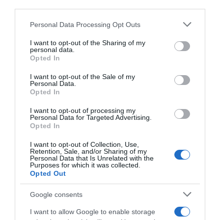
third parties.
ΛΟΓΑΡΙΑΣΜΟΣ - ΛΙΟΛΙΟΥ ΚΑΤΕΡΙΝΑ
Please note that this website/app uses one or more Google
Personal Data Processing Opt Outs
services and may gather and store information including but
not limited to your visit or usage behaviour. You may click to
I want to opt-out of the Sharing of my
personal data.
grant or deny consent to Google and its third-party tags to
Opted In
use your data for below specified purposes in below Google
consent section.
I want to opt-out of the Sale of my
Personal Data.
Opted In
I want to opt-out of processing my
Personal Data for Targeted Advertising.
Παρακαλώ Περιμένετε...
Opted In
I want to opt-out of Collection, Use,
Retention, Sale, and/or Sharing of my
Personal Data that Is Unrelated with the
ΔΕΥΤΕΡΑ – ΡΕΜΟΣ ΑΝΤΩΝΗΣ
Purposes for which it was collected.
Opted Out
Google consents
I want to allow Google to enable storage