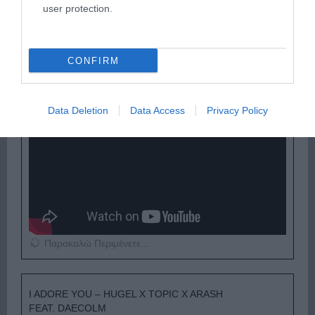
user protection.
Παρακαλώ Περιμένετε...
CONFIRM
ΟΠΟΥ ΚΙ ΑΝ ΠΑΣ – ΟΙΚΟΝΟΜΟΠΟΥΛΟΣ
ΝΙΚΟΣ
Data Deletion
Data Access
Privacy Policy
Παρακαλώ Περιμένετε...
I ADORE YOU – HUGEL X TOPIC X ARASH
FEAT. DAECOLM