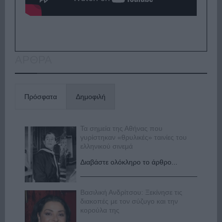
ΑΡΘΡΑ
Πρόσφατα
Δημοφιλή
Τα σημεία της Αθήνας που
γυρίστηκαν «θρυλικές» ταινίες του
ελληνικού σινεμά
Διαβάστε ολόκληρο το άρθρο...
Βασιλική Ανδρίτσου: Ξεκίνησε τις
διακοπές με τον σύζυγο και την
κορούλα της