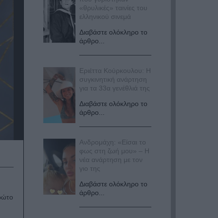
«θρυλικές» ταινίες του
ελληνικού σινεμά
Διαβάστε ολόκληρο το
άρθρο...
Εριέττα Κούρκουλου: Η
συγκινητική ανάρτηση
για τα 33α γενέθλιά της
Διαβάστε ολόκληρο το
άρθρο...
Ανδρομάχη: «Είσαι το
φως στη ζωή μου» – Η
νέα ανάρτηση με τον
γιο της
Διαβάστε ολόκληρο το
άρθρο...
ρώτο
ς.