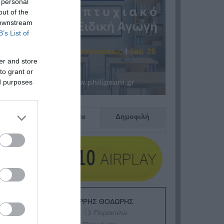
 personal
out of the
 downstream
B’s List of
er and store
to grant or
ed purposes
Πρόσφατα
Δημοφιλή
ΕΙΠΕΣ – ΦΕΡΡΗΣ ΘΟΔΩΡΗΣ
Παρακαλώ