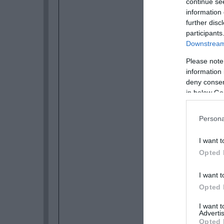
continue se
information 
further disc
participants
Downstream 
Please note
information 
deny consent
in below Go
Persona
I want t
Opted 
I want t
Opted 
I want 
Advertis
Opted 