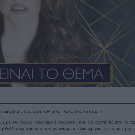
 single της που φέρει τον τίτλο «Αυτό είναι το θέμα»!
νη με ένα άκρως καλοκαιρινό τραγούδι, που θα αγαπηθεί από το π
 η Ραλλία Χρηστίδου το απογειώνει με την ιδιαίτερη και ζεστή φωνή τη