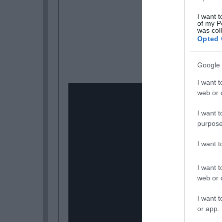
I want t
of my P
was col
Opted 
Google 
I want t
web or d
I want t
purpose
I want 
I want t
web or d
I want t
or app.