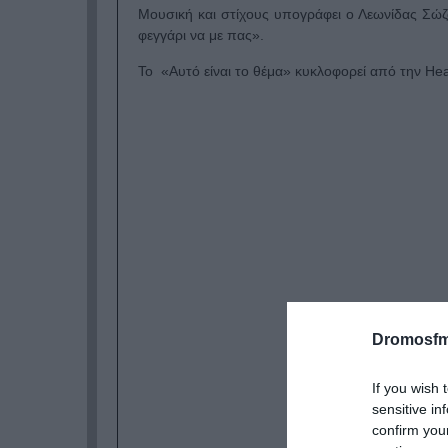
Μουσική και στίχους υπογράφει ο Λεωνίδας Σώζο
φεγγάρι να με πας».
Το «Αυτό είναι το θέμα» κυκλοφορεί από την He
Dromosfm
If you wish 
sensitive in
confirm you