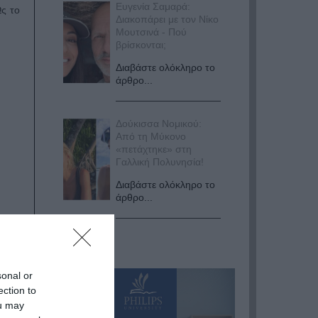
Ευγενία Σαμαρά:
Ως το
Διακοπάρει με τον Νίκο
Μουτσινά - Πού
βρίσκονται;
Διαβάστε ολόκληρο το
άρθρο...
Δούκισσα Νομικού:
Από τη Μύκονο
«πετάχτηκε» στη
Γαλλική Πολυνησία!
Διαβάστε ολόκληρο το
άρθρο...
sonal or
ection to
ou may