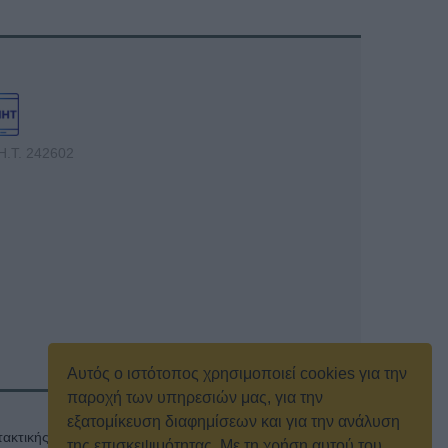
Η.Τ. 242602
Αυτός ο ιστότοπος χρησιμοποιεί cookies για την
παροχή των υπηρεσιών μας, για την
εξατομίκευση διαφημίσεων και για την ανάλυση
ακτικής γενικής συνέλευσης
Κρατική Διαφήμιση
της επισκεψιμότητας. Με τη χρήση αυτού του