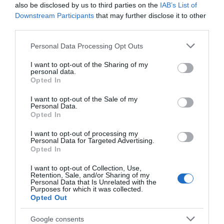
also be disclosed by us to third parties on the
IAB’s List of
Downstream Participants
that may further disclose it to other
Παρακαλώ Περιμένετε...
third parties.
Please note that this website/app uses one or more Google
Personal Data Processing Opt Outs
services and may gather and store information including but
ΛΟΓΑΡΙΑΣΜΟΣ - ΛΙΟΛΙΟΥ ΚΑΤΕΡΙΝΑ
not limited to your visit or usage behaviour. You may click to
I want to opt-out of the Sharing of my
personal data.
grant or deny consent to Google and its third-party tags to
Opted In
use your data for below specified purposes in below Google
consent section.
I want to opt-out of the Sale of my
Personal Data.
Opted In
I want to opt-out of processing my
Personal Data for Targeted Advertising.
Opted In
I want to opt-out of Collection, Use,
Παρακαλώ Περιμένετε...
Retention, Sale, and/or Sharing of my
Personal Data that Is Unrelated with the
Purposes for which it was collected.
Opted Out
ΔΕΥΤΕΡΑ – ΡΕΜΟΣ ΑΝΤΩΝΗΣ
Google consents