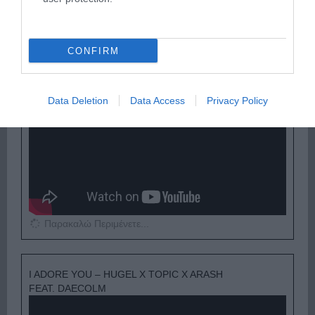
ΟΠΟΥ ΚΙ ΑΝ ΠΑΣ – ΟΙΚΟΝΟΜΟΠΟΥΛΟΣ
CONFIRM
ΝΙΚΟΣ
Data Deletion
Data Access
Privacy Policy
Παρακαλώ Περιμένετε...
I ADORE YOU – HUGEL X TOPIC X ARASH
FEAT. DAECOLM