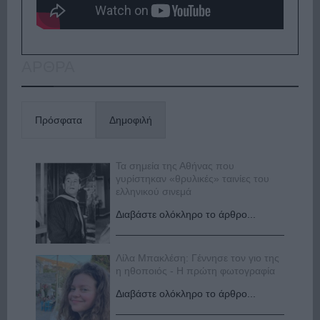
ΑΡΘΡΑ
Πρόσφατα
Δημοφιλή
Τα σημεία της Αθήνας που
γυρίστηκαν «θρυλικές» ταινίες του
ελληνικού σινεμά
Διαβάστε ολόκληρο το άρθρο...
Λίλα Μπακλέση: Γέννησε τον γιο της
η ηθοποιός - Η πρώτη φωτογραφία
Διαβάστε ολόκληρο το άρθρο...