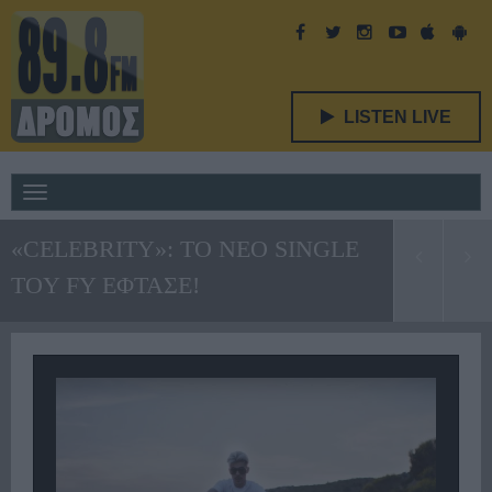
LISTEN LIVE
Toggle
navigation
«CELEBRITY»: ΤΟ ΝΕΟ SINGLE
TOY FY ΕΦΤΑΣΕ!