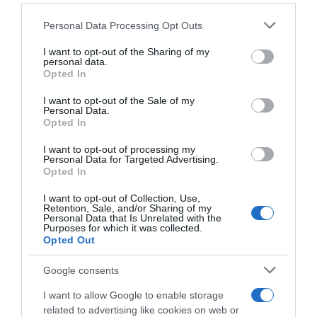
Please note that this website/app uses one or more Google
Personal Data Processing Opt Outs
services and may gather and store information including but
not limited to your visit or usage behaviour. You may click to
I want to opt-out of the Sharing of my
personal data.
grant or deny consent to Google and its third-party tags to
Opted In
use your data for below specified purposes in below Google
consent section.
I want to opt-out of the Sale of my
Personal Data.
Opted In
I want to opt-out of processing my
Personal Data for Targeted Advertising.
Παρακαλώ Περιμένετε...
Opted In
I want to opt-out of Collection, Use,
Retention, Sale, and/or Sharing of my
ΔΕΥΤΕΡΑ – ΡΕΜΟΣ ΑΝΤΩΝΗΣ
Personal Data that Is Unrelated with the
Purposes for which it was collected.
Opted Out
Google consents
I want to allow Google to enable storage
related to advertising like cookies on web or