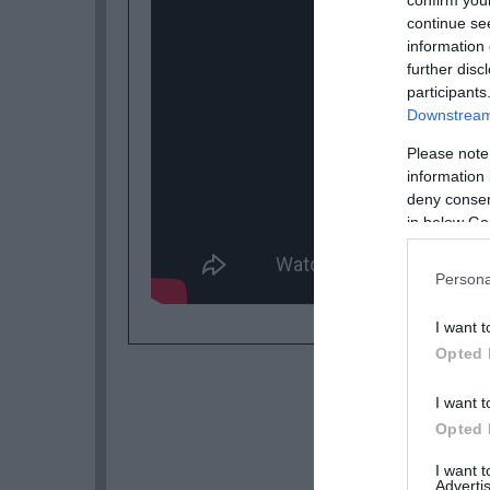
confirm you
continue se
information 
further disc
participants
Downstream 
Please note
information 
deny consent
in below Go
Persona
I want t
Opted 
I want t
Opted 
I want 
Advertis