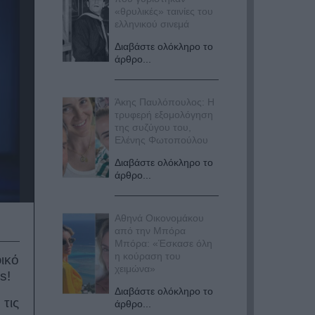
«θρυλικές» ταινίες του
ελληνικού σινεμά
Διαβάστε ολόκληρο το
άρθρο...
Άκης Παυλόπουλος: Η
τρυφερή εξομολόγηση
της συζύγου του,
Ελένης Φωτοπούλου
Διαβάστε ολόκληρο το
άρθρο...
Αθηνά Οικονομάκου
από την Μπόρα
Μπόρα: «Έσκασε όλη
η κούραση του
ικό
χειμώνα»
s!
Διαβάστε ολόκληρο το
τις
άρθρο...