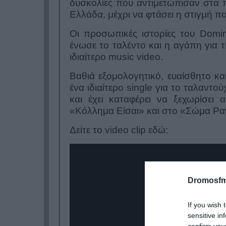
δυσκολίες που αντιμετώπισαν στα π
Ελλάδα, μέχρι να φτάσει η στιγμή π
Οι προσωπικές ιστορίες του Domin
ένωσε το ταλέντο και η αγάπη για τ
ιδιαίτερο music video.
Βαθιά εξομολογητικό, ευαίσθητο κα
ένα ιδιαίτερο single για το ταλαντ
και έχει καταφέρει να ξεχωρίσει
«Κόλλημα Είσαι» και στο «Σώμα Ραντε
Δείτε το video clip εδώ:
Dromosfm
If you wish 
sensitive in