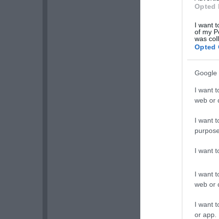
Opted 
I want t
of my P
was col
Opted 
Google 
I want t
web or d
I want t
purpose
I want 
I want t
web or d
I want t
or app.