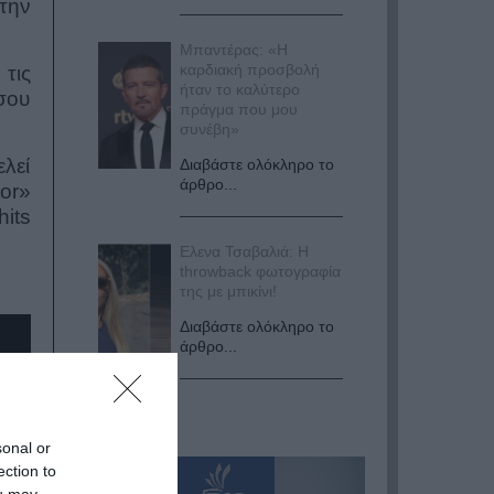
την
Μπαντέρας: «Η
καρδιακή προσβολή
τις
ήταν το καλύτερο
ίσου
πράγμα που μου
συνέβη»
λεί
Διαβάστε ολόκληρο το
άρθρο...
tor»
its
Ελενα Τσαβαλιά: Η
throwback φωτογραφία
της με μπικίνι!
Διαβάστε ολόκληρο το
άρθρο...
sonal or
ection to