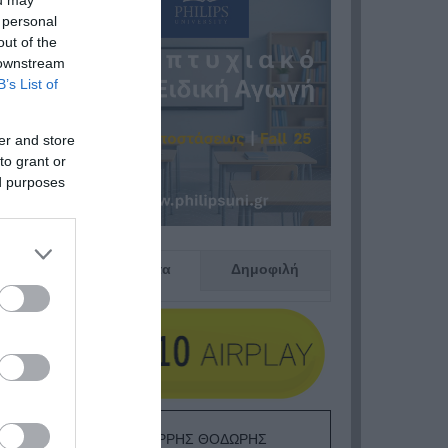
ou may
 personal
out of the
 downstream
B’s List of
er and store
to grant or
ed purposes
Πρόσφατα
Δημοφιλή
ΕΙΠΕΣ – ΦΕΡΡΗΣ ΘΟΔΩΡΗΣ