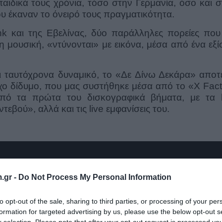
αιδικά τους χρόνια, τόσο στην Γερμανία, όσο και σ
ου έκαναν το όνειρό τους πραγματικότητα.
k και της Εβελίνας, δύο παράλληλες πορείες που 
η μουσική, «ντύνονται» με εικόνα, μέσα από ένα εξ
ι ταυτόχρονα δυναμικό, το «Δε Δίνω Δεκάρα» αποτε
ούχο δίδυμο, που μας συστήθηκε μέσα από το «X Fac
 από τα πρώτα του δισκογραφικά βήματα, με τα h
βού», αλλά και τις live εμφανίσεις του.
.gr -
Do Not Process My Personal Information
to opt-out of the sale, sharing to third parties, or processing of your per
formation for targeted advertising by us, please use the below opt-out s