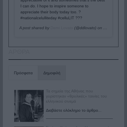
I can do. I hope to inspire someone to
appreciate their body today too. ?
#nationalcelulliteday #celluLIT ???
A post shared by
Demi Lovato
(@ddlovato) on
Sep 5, 2019
ΑΡΘΡΑ
Πρόσφατα
Δημοφιλή
Τα σημεία της Αθήνας που
γυρίστηκαν «θρυλικές» ταινίες του
ελληνικού σινεμά
Διαβάστε ολόκληρο το άρθρο...