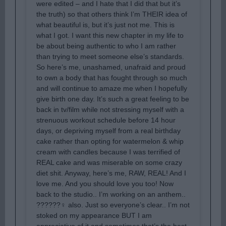
were edited – and I hate that I did that but it’s
the truth) so that others think I’m THEIR idea of
what beautiful is, but it’s just not me. This is
what I got. I want this new chapter in my life to
be about being authentic to who I am rather
than trying to meet someone else’s standards.
So here’s me, unashamed, unafraid and proud
to own a body that has fought through so much
and will continue to amaze me when I hopefully
give birth one day. It’s such a great feeling to be
back in tv/film while not stressing myself with a
strenuous workout schedule before 14 hour
days, or depriving myself from a real birthday
cake rather than opting for watermelon & whip
cream with candles because I was terrified of
REAL cake and was miserable on some crazy
diet shit. Anyway, here’s me, RAW, REAL! And I
love me. And you should love you too! Now
back to the studio.. I’m working on an anthem..
??????‍♀️ also. Just so everyone’s clear.. I’m not
stoked on my appearance BUT I am
appreciative of it and sometimes that’s the best