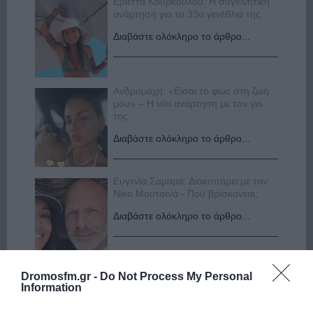
Εριέττα Κούρκουλου: Η συγκινητική
ανάρτηση για τα 33α γενέθλιά της
Διαβάστε ολόκληρο το άρθρο...
Ανδρομάχη: «Είσαι το φως στη ζωή
μου» – Η νέα ανάρτηση με τον γιο
της
Διαβάστε ολόκληρο το άρθρο...
Ευγενία Σαμαρά: Διακοπάρει με τον
Νίκο Μουτσινά - Πού βρίσκονται;
Διαβάστε ολόκληρο το άρθρο...
Δούκισσα Νομικού: Από τη Μύκονο
Dromosfm.gr -
Do Not Process My Personal
«πετάχτηκε» στη Γαλλική Πολυνησία!
Information
Διαβάστε ολόκληρο το άρθρο...