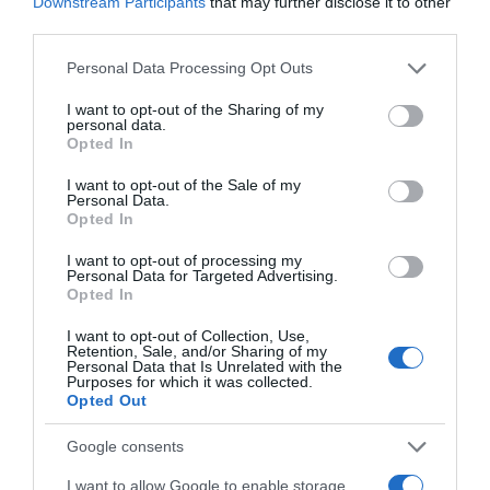
Downstream Participants
that may further disclose it to other
third parties.
Please note that this website/app uses one or more Google
Personal Data Processing Opt Outs
services and may gather and store information including but
not limited to your visit or usage behaviour. You may click to
I want to opt-out of the Sharing of my
personal data.
grant or deny consent to Google and its third-party tags to
Opted In
use your data for below specified purposes in below Google
consent section.
I want to opt-out of the Sale of my
Personal Data.
Opted In
I want to opt-out of processing my
Personal Data for Targeted Advertising.
Ψηφοφορία:
4.2
. Από 299 ψήφους.
Opted In
I want to opt-out of Collection, Use,
Retention, Sale, and/or Sharing of my
Personal Data that Is Unrelated with the
Purposes for which it was collected.
ΔΕΥΤΕΡΑ – ΡΕΜΟΣ ΑΝΤΩΝΗΣ
Opted Out
Google consents
I want to allow Google to enable storage