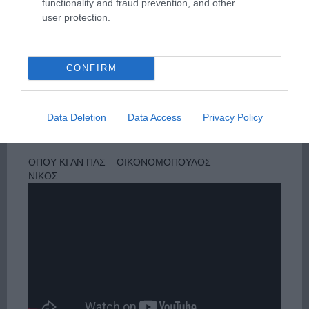
functionality and fraud prevention, and other
user protection.
CONFIRM
Ψηφοφορία:
4.0
. Από 271 ψήφους.
Data Deletion
Data Access
Privacy Policy
ΟΠΟΥ ΚΙ ΑΝ ΠΑΣ – ΟΙΚΟΝΟΜΟΠΟΥΛΟΣ
ΝΙΚΟΣ