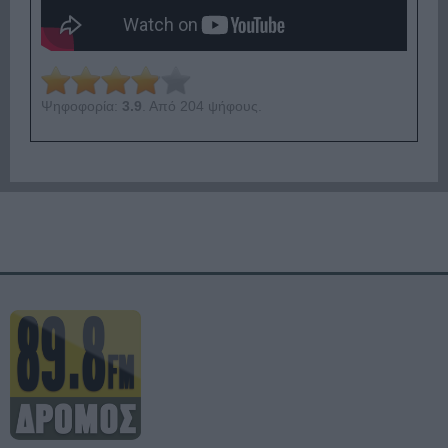
Ψηφοφορία:
3.9
. Από 204 ψήφους.