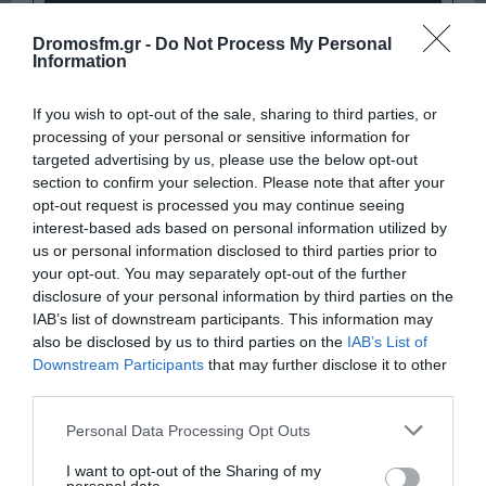
Dromosfm.gr -
Do Not Process My Personal
Information
If you wish to opt-out of the sale, sharing to third parties, or
processing of your personal or sensitive information for
targeted advertising by us, please use the below opt-out
section to confirm your selection. Please note that after your
opt-out request is processed you may continue seeing
Παρακαλώ Περιμένετε...
interest-based ads based on personal information utilized by
us or personal information disclosed to third parties prior to
your opt-out. You may separately opt-out of the further
ΛΟΓΑΡΙΑΣΜΟΣ - ΛΙΟΛΙΟΥ ΚΑΤΕΡΙΝΑ
disclosure of your personal information by third parties on the
IAB’s list of downstream participants. This information may
also be disclosed by us to third parties on the
IAB’s List of
Downstream Participants
that may further disclose it to other
third parties.
Please note that this website/app uses one or more Google
Personal Data Processing Opt Outs
services and may gather and store information including but
not limited to your visit or usage behaviour. You may click to
I want to opt-out of the Sharing of my