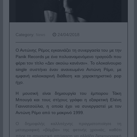
Category:
24/04/2018
News
Ο Αντώνης Ρέμος εγκαινιάζει τη συνεργασία του με την
Panik Records με ένα πολυαναμενόμενο τραγούδι που
φέρει τον τίτλο «Δεν ακούω κανέναν». Το ολοκαίνουριο
single συστήνει έναν ανανεωμένο Αντώνη Ρέμο, με
εμφανή καλοκαιρινή διάθεση και χαρακτηριστικό pop
ήχο.
Η μουσική είναι δημιουργία του έμπειρου Τάκη
Μπουγά και τους στίχους γράφει η εξαιρετική Ελένη
Γιαννατσούλια, η οποία έχει να συνεργαστεί με τον
Αντώνη Ρέμο από το μακρινό 1999.
Ο δημοφιλής καλλιτέχνης πραγματοποίησε τη
μεταγραφική «βόμβα» της φετινής χρονιάς, καθότι
πήρε τη σημαντική απόφαση να αλλάξει δισκογραφική