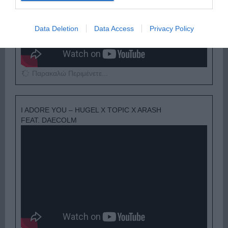
Data Deletion
Data Access
Privacy Policy
Παρακαλώ Περιμένετε...
I ADORE YOU – HUGEL X TOPIC X ARASH
FEAT. DAECOLM