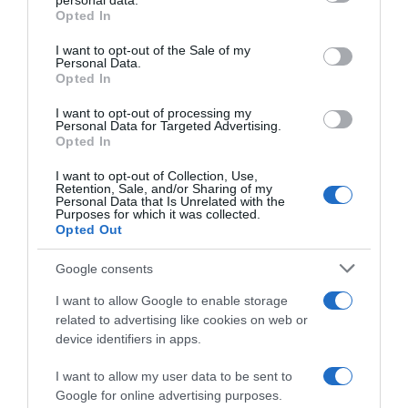
personal data.
grant or deny consent to Google and its third-party tags to
Opted In
use your data for below specified purposes in below Google
consent section.
Παρακαλώ Περιμένετε...
I want to opt-out of the Sale of my
Personal Data.
Opted In
ΔΕΥΤΕΡΑ – ΡΕΜΟΣ ΑΝΤΩΝΗΣ
I want to opt-out of processing my
Personal Data for Targeted Advertising.
Opted In
I want to opt-out of Collection, Use,
Retention, Sale, and/or Sharing of my
Personal Data that Is Unrelated with the
Purposes for which it was collected.
Opted Out
Google consents
I want to allow Google to enable storage
related to advertising like cookies on web or
Παρακαλώ Περιμένετε...
device identifiers in apps.
I want to allow my user data to be sent to
ΕΞΑΙΡΕΣΗ – ΒΙΣΣΗ ΑΝΝΑ
Google for online advertising purposes.