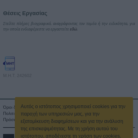
Θέσεις Εργασίας
Στείλτε πλήρες βιογραφικό, αναγράφοντας τον τομέα ή την ειδικότητα, για
την οποία ενδιαφέρεστε να εργαστείτε
.
εδώ
Μ.Η.Τ. 242602
Αυτός ο ιστότοπος χρησιμοποιεί cookies για την
Όροι διαγωνισμού
Όροι Χρήσης
Ταυτότητα
Πολιτική Απορρήτου & Cookies
Επικοινωνία
Οικονομικά στοιχεία
παροχή των υπηρεσιών μας, για την
Πρόσκληση τακτικής γενικής συνέλευσης
Κρατική Διαφήμιση
εξατομίκευση διαφημίσεων και για την ανάλυση
της επισκεψιμότητας. Με τη χρήση αυτού του
ιστότοπου, αποδέχεστε τη χρήση των cookies.