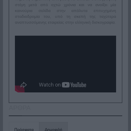
στέγη μετά από οχτώ χρόνια και να ανοίξει μία
καινούρια σελίδα στην απόλυτα επιτυχημένη
σταδιοδρομία του, υπό τη σκεπή της ταχύτερα
αναπτυσσόμενης εταιρείας στην ελληνική δισκογραφία.
ΑΡΘΡΑ
Πρόσφατα
Δημοφιλή