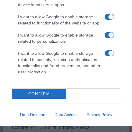
device identifiers in apps.
Παρακαλώ Περιμένετε...
I want to allow Google to enable storage
related to functionality of the website or app.
ΟΠΟΥ ΚΙ ΑΝ ΠΑΣ – ΟΙΚΟΝΟΜΟΠΟΥΛΟΣ
I want to allow Google to enable storage
ΝΙΚΟΣ
related to personalization.
I want to allow Google to enable storage
related to security, including authentication
functionality and fraud prevention, and other
user protection.
CONFIRM
Παρακαλώ Περιμένετε...
Data Deletion
Data Access
Privacy Policy
I ADORE YOU – HUGEL X TOPIC X ARASH