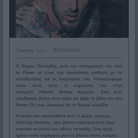
Category:
07/06/2018
News
Ο Δώρος Παναγίδης μετά την αποχώρησή του από
το Power of Love έχει προκαλέσει αίσθηση με τις
τοποθετήσεις και τις αναρτήσεις του. Αποκορύφωμα
όλων ίσως ήταν η παρουσία του στην
εκπομπή «Θέκλα, Μιλάμε Ανοιχτά». Εκεί ένας
τηλεθεατής βγήκε στον αέρα και έριξε τα βέλη του στο
Power Of Love, λέγοντας ότι το θεωρεί κοροϊδία.
Η ατάκα που ακολούθησε από το Δώρο, σίγουρα
εξέπληξε άπαντες. «Δεν βλέπω τηλεόραση και είμαι
εναντίον σε αυτού του είδους τα reality. Στην αρχή
ήμουν πολύ περίεργος γιατί το βλέπει τόσος κόσμος