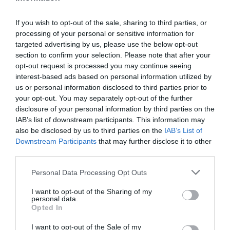
If you wish to opt-out of the sale, sharing to third parties, or
processing of your personal or sensitive information for
Παρακαλώ Περιμένετε...
targeted advertising by us, please use the below opt-out
section to confirm your selection. Please note that after your
opt-out request is processed you may continue seeing
interest-based ads based on personal information utilized by
ΛΟΓΑΡΙΑΣΜΟΣ - ΛΙΟΛΙΟΥ ΚΑΤΕΡΙΝΑ
us or personal information disclosed to third parties prior to
your opt-out. You may separately opt-out of the further
disclosure of your personal information by third parties on the
IAB’s list of downstream participants. This information may
also be disclosed by us to third parties on the
IAB’s List of
Downstream Participants
that may further disclose it to other
third parties.
Please note that this website/app uses one or more Google
Personal Data Processing Opt Outs
services and may gather and store information including but
not limited to your visit or usage behaviour. You may click to
I want to opt-out of the Sharing of my
Παρακαλώ Περιμένετε...
personal data.
grant or deny consent to Google and its third-party tags to
Opted In
use your data for below specified purposes in below Google
consent section.
I want to opt-out of the Sale of my