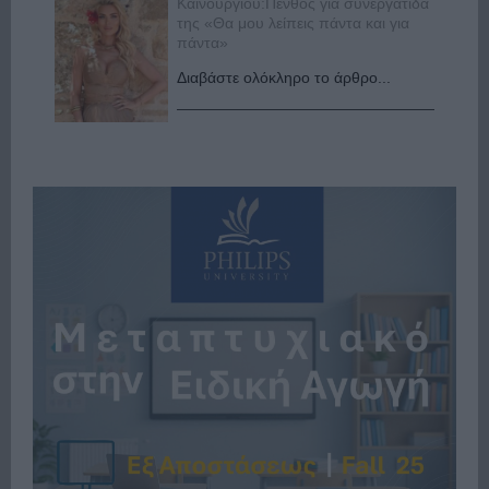
Καινούργιου:Πένθος για συνεργάτιδά
της «Θα μου λείπεις πάντα και για
πάντα»
Διαβάστε ολόκληρο το άρθρο...