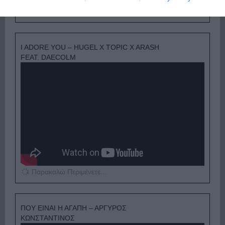
Παρακαλώ Περιμένετε...
I ADORE YOU – HUGEL X TOPIC X ARASH
FEAT. DAECOLM
Παρακαλώ Περιμένετε...
ΠΟΥ ΕΙΝΑΙ Η ΑΓΑΠΗ – ΑΡΓΥΡΟΣ
ΚΩΝΣΤΑΝΤΙΝΟΣ