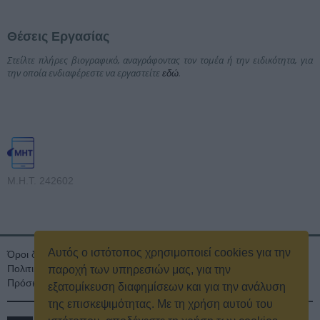
Θέσεις Εργασίας
Στείλτε πλήρες βιογραφικό, αναγράφοντας τον τομέα ή την ειδικότητα, για
την οποία ενδιαφέρεστε να εργαστείτε
.
εδώ
Μ.Η.Τ. 242602
Αυτός ο ιστότοπος χρησιμοποιεί cookies για την
Όροι διαγωνισμού
Όροι Χρήσης
Ταυτότητα
Πολιτική Απορρήτου & Cookies
Επικοινωνία
Οικονομικά στοιχεία
παροχή των υπηρεσιών μας, για την
Πρόσκληση τακτικής γενικής συνέλευσης
Κρατική Διαφήμιση
εξατομίκευση διαφημίσεων και για την ανάλυση
της επισκεψιμότητας. Με τη χρήση αυτού του