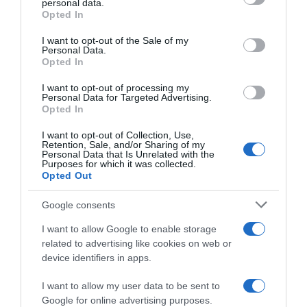
personal data.
grant or deny consent to Google and its third-party tags to
Opted In
use your data for below specified purposes in below Google
consent section.
I want to opt-out of the Sale of my
Παρακαλώ Περιμένετε...
Personal Data.
Opted In
I want to opt-out of processing my
ΔΕΥΤΕΡΑ – ΡΕΜΟΣ ΑΝΤΩΝΗΣ
Personal Data for Targeted Advertising.
Opted In
I want to opt-out of Collection, Use,
Retention, Sale, and/or Sharing of my
Personal Data that Is Unrelated with the
Purposes for which it was collected.
Opted Out
Google consents
I want to allow Google to enable storage
related to advertising like cookies on web or
Παρακαλώ Περιμένετε...
device identifiers in apps.
I want to allow my user data to be sent to
ΕΞΑΙΡΕΣΗ – ΒΙΣΣΗ ΑΝΝΑ
Google for online advertising purposes.