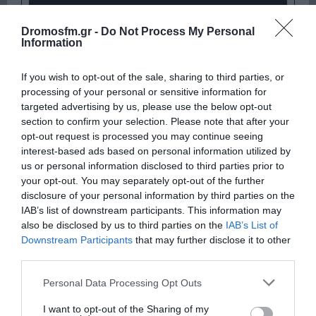
Dromosfm.gr -
Do Not Process My Personal
Information
If you wish to opt-out of the sale, sharing to third parties, or
processing of your personal or sensitive information for
targeted advertising by us, please use the below opt-out
section to confirm your selection. Please note that after your
opt-out request is processed you may continue seeing
Παρακαλώ Περιμένετε...
interest-based ads based on personal information utilized by
us or personal information disclosed to third parties prior to
your opt-out. You may separately opt-out of the further
disclosure of your personal information by third parties on the
ΛΟΓΑΡΙΑΣΜΟΣ - ΛΙΟΛΙΟΥ ΚΑΤΕΡΙΝΑ
IAB’s list of downstream participants. This information may
also be disclosed by us to third parties on the
IAB’s List of
Downstream Participants
that may further disclose it to other
third parties.
Please note that this website/app uses one or more Google
Personal Data Processing Opt Outs
services and may gather and store information including but
not limited to your visit or usage behaviour. You may click to
I want to opt-out of the Sharing of my