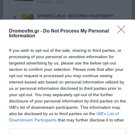
9 Ιουλίου, 2026
ΔΡΟΜΟΣ 89,8: ΘΕΑΤΡΙΚΟ ΡΑΝΤΕΒΟΥ
ΣΤΗΝ ΠΑΡΑΣΤΑΣΗ «ΕΚΚΛΗΣΙΑΖΟΥΣΕΣ |
ΓΥΝΑΙΚΕΣ ΣΤΗΝ ΕΞΟΥΣΙΑ» ΣΤΟ ΘΕΑΤΡΟ
Dromosfm.gr -
Do Not Process My Personal
ΠΕΤΡΑΣ
Information
8 Ιουλίου, 2026
If you wish to opt-out of the sale, sharing to third parties, or
ΔΡΟΜΟΣ 89,8: Ο ΓΙΩΡΓΟΣ ΣΑΜΠΑΝΗΣ
processing of your personal or sensitive information for
ΕΠΙΣΤΡΕΦΕΙ ΣΤΟ ΚΑΤΡΑΚΕΙΟ ΓΙΑ ΤΗ
targeted advertising by us, please use the below opt-out
ΜΕΓΑΛΥΤΕΡΗ ΣΥΝΑΥΛΙΑ ΤΟΥ
section to confirm your selection. Please note that after your
ΦΘΙΝΟΠΩΡΟΥ
opt-out request is processed you may continue seeing
8 Ιουλίου, 2026
interest-based ads based on personal information utilized by
Επόμενο »
us or personal information disclosed to third parties prior to
your opt-out. You may separately opt-out of the further
disclosure of your personal information by third parties on the
IAB’s list of downstream participants. This information may
also be disclosed by us to third parties on the
IAB’s List of
Downstream Participants
that may further disclose it to other
third parties.
ΕΙΠΕΣ – ΦΕΡΡΗΣ ΘΟΔΩΡΗΣ