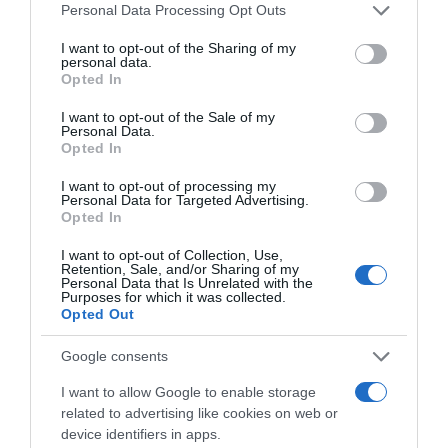
Please note that this website/app uses one or more Google
Personal Data Processing Opt Outs
services and may gather and store information including but
not limited to your visit or usage behaviour. You may click to
I want to opt-out of the Sharing of my
personal data.
grant or deny consent to Google and its third-party tags to
Opted In
use your data for below specified purposes in below Google
consent section.
I want to opt-out of the Sale of my
Personal Data.
Opted In
I want to opt-out of processing my
Personal Data for Targeted Advertising.
Opted In
Ψηφοφορία:
4.2
. Από 391 ψήφους.
I want to opt-out of Collection, Use,
Retention, Sale, and/or Sharing of my
Personal Data that Is Unrelated with the
Purposes for which it was collected.
Opted Out
ΛΟΓΑΡΙΑΣΜΟΣ - ΛΙΟΛΙΟΥ ΚΑΤΕΡΙΝΑ
Google consents
I want to allow Google to enable storage
related to advertising like cookies on web or
device identifiers in apps.