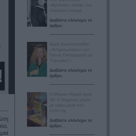
«θρυλικές» ταινίες του
ελληνικού σινεμά
Διαβάστε ολόκληρο το
άρθρο...
Άριελ Κωνσταντινίδη:
«Αντιμετωπίζουν τον
Γιάννη Παπαμιχαήλ ως
"Γιαννάκη"»
Διαβάστε ολόκληρο το
άρθρο...
Η Μέγκαν Μαρκλ έγινε
45! Ο ξέφρενος χορός
με τιάρα μέσα στο
σπίτι της
ώτη
Διαβάστε ολόκληρο το
ου,
άρθρο...
μια