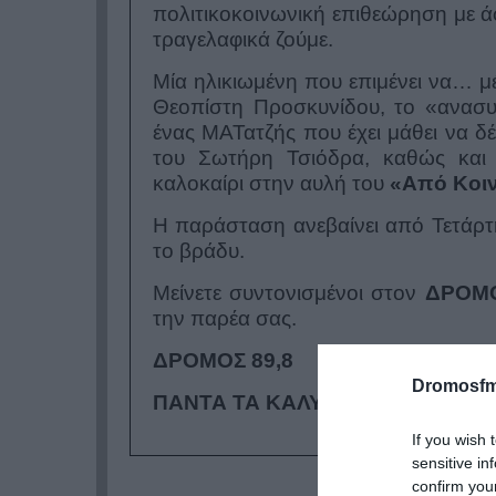
πολιτικοκοινωνική επιθεώρηση με ά
τραγελαφικά ζούμε.
Μία ηλικιωμένη που επιμένει να… μ
Θεοπίστη Προσκυνίδου, το «ανασυ
ένας ΜΑΤατζής που έχει μάθει να δέ
του Σωτήρη Τσιόδρα, καθώς και 
καλοκαίρι στην αυλή του
«Από Κοι
Η παράσταση ανεβαίνει από Τετάρτ
το
βράδυ
.
Μείνετε συντονισμένοι στον
ΔΡΟΜΟ
την παρέα σας.
ΔΡΟΜΟΣ 89,8
Dromosfm
ΠΑΝΤΑ ΤΑ ΚΑΛΥΤΕΡΑ!
If you wish 
sensitive in
confirm you