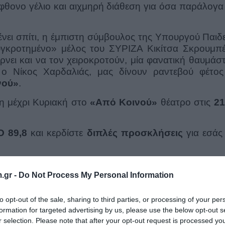
φθονο γέλιο και αιχμηρή διάθεση για όσα παράλογα 
ένει σπίτι, η έμπιστη σύμβουλος της Υπουργού Παιδ
γκροτημένο» μέλος του ΣΥΡΙΖΑ Κικίτσα Σκρουμπέ
ρνει και να τον χειροκροτούν, μία φανατική θαυμάσ
ο Νίκος Χαρδαλιάς, μας δίνουν ραντεβού φέτος
νού»
.
η μέχρι Κυριακή στο
«Από Κοινού»
θέατρο
στις
21
 89,8
και κερδίστε
διπλές προσκλήσεις
για εσάς 
.gr -
Do Not Process My Personal Information
to opt-out of the sale, sharing to third parties, or processing of your per
formation for targeted advertising by us, please use the below opt-out s
r selection. Please note that after your opt-out request is processed y