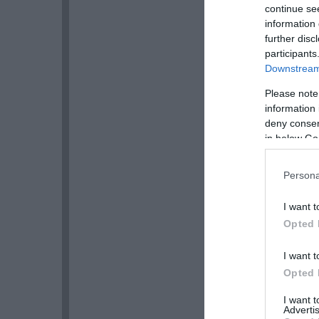
continue se
information 
further disc
participants
Downstream 
Please note
information 
deny consent
in below Go
Persona
I want t
Opted 
I want t
Opted 
I want 
Advertis