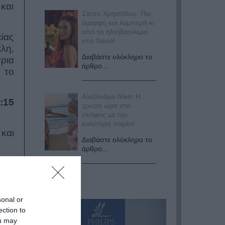
και
Σίσσυ Χρηστίδου: Πιο
όμορφη και λαμπερή κι
από το ηλιοβασίλεμα
είας
στα Χανιά!
λη,
Διαβάστε ολόκληρο το
τρια
άρθρο...
 το
Αλεξάνδρα Νίκα: Η...
:15
χρυσή ώρα στο
σκάφος με την
καλύτερη παρέα!
και
Διαβάστε ολόκληρο το
άρθρο...
sonal or
ection to
ou may