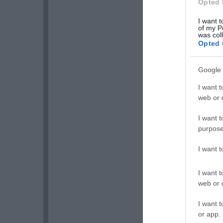
Opted 
I want t
of my P
was col
Opted 
Google 
I want t
web or d
I want t
purpose
I want 
I want t
web or d
I want t
or app.