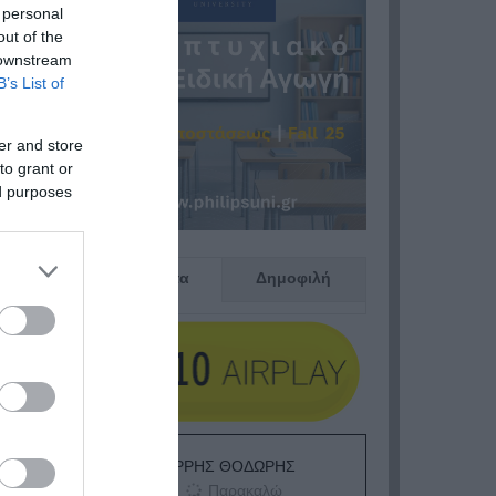
 personal
out of the
 downstream
B’s List of
er and store
to grant or
ed purposes
Πρόσφατα
Δημοφιλή
ΕΙΠΕΣ – ΦΕΡΡΗΣ ΘΟΔΩΡΗΣ
Παρακαλώ