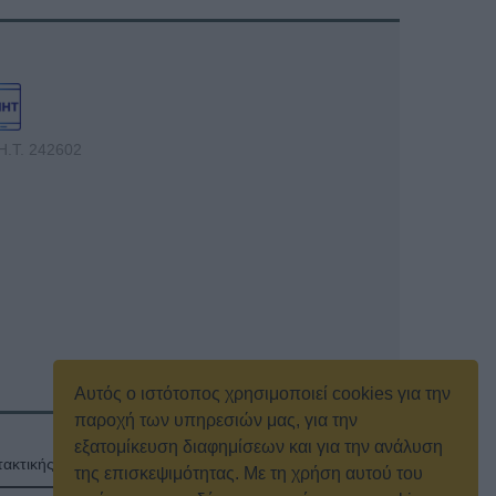
Η.Τ. 242602
Αυτός ο ιστότοπος χρησιμοποιεί cookies για την
παροχή των υπηρεσιών μας, για την
εξατομίκευση διαφημίσεων και για την ανάλυση
ακτικής γενικής συνέλευσης
Κρατική Διαφήμιση
της επισκεψιμότητας. Με τη χρήση αυτού του