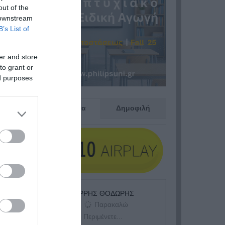
out of the
 downstream
B’s List of
er and store
to grant or
ed purposes
Πρόσφατα
Δημοφιλή
ΕΙΠΕΣ – ΦΕΡΡΗΣ ΘΟΔΩΡΗΣ
Παρακαλώ
Περιμένετε...