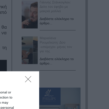
Γιάννης Στάνκογλου:
ική
Δείτε τον έφηβο με
μακριά μαλλιά
από
Διαβάστε ολόκληρο το
άρθρο...
 θα
 να
Μαριαλένα
Ρουμελιώτη: Δύο
-υπέροχοι- μήνες τον
 τη
γιο της
Διαβάστε ολόκληρο το
άρθρο...
sonal or
ection to
ou may
 personal