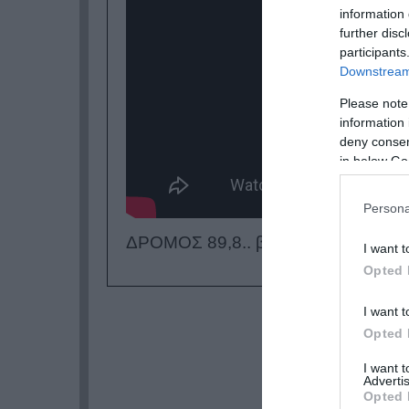
information 
further disc
participants
Downstream 
Please note
information 
deny consent
in below Go
Persona
ΔΡΟΜΟΣ 89,8.. βρες τον ΔΡΟΜΟ σο
I want t
Opted 
I want t
Opted 
I want 
Advertis
Opted 