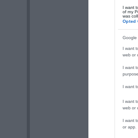
I want t
of my P
was col
Opted 
Google 
I want t
web or d
I want t
purpose
I want 
I want t
web or d
I want t
or app.