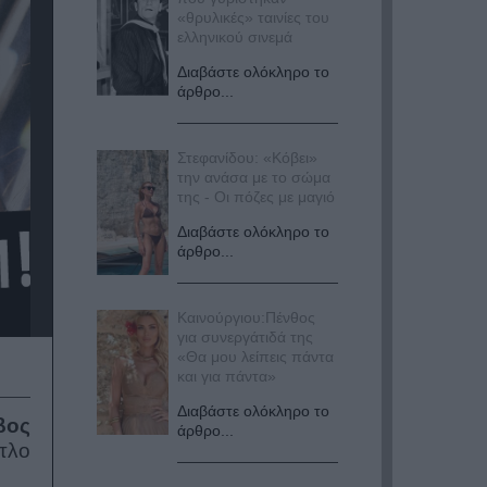
«θρυλικές» ταινίες του
ελληνικού σινεμά
Διαβάστε ολόκληρο το
άρθρο...
Στεφανίδου: «Κόβει»
την ανάσα με το σώμα
της - Οι πόζες με μαγιό
Διαβάστε ολόκληρο το
άρθρο...
Καινούργιου:Πένθος
για συνεργάτιδά της
«Θα μου λείπεις πάντα
και για πάντα»
Διαβάστε ολόκληρο το
βος
άρθρο...
ίτλο