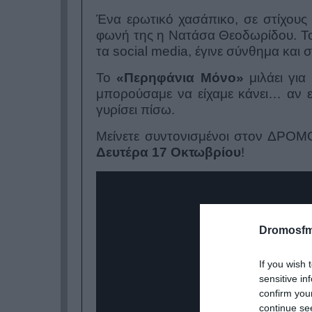
Ένα ερωτικό χασάπικο, σε στίχους 
φωνή της η Νατάσα Θεοδωρίδου. Τ
τα
social media,
έγινε σύνθημα και σ
Το
«Περηφάνια Μόνο»
μιλάει για
μπορούσαμε να είχαμε κάνει… αν ε
γυρίσει πίσω.
Μείνετε συντονισμένοι στον ΔΡΟΜΟ
Δευτέρα 17 Οκτωβρίου
!
Dromosfm
If you wish 
sensitive in
confirm you
continue se