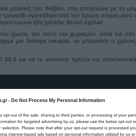
και μουσική του Φοίβου, που απογειώνει με τη μαγ
ο τραγούδι αγαπήθηκε από την πρώτη στιγμή μέσα 
υγκεντρώνει ήδη χιλιάδες θετικά σχόλια
!
 τον έρωτα, τον πόνο του χωρισμού, αλλά και όσα
ίχαμε μια δεύτερη ευκαιρία, αν μπορούσε ο χρόνος
 89,8 για να το ακούσετε πρώτοι και αποκλειστικά
.gr -
Do Not Process My Personal Information
to opt-out of the sale, sharing to third parties, or processing of your per
formation for targeted advertising by us, please use the below opt-out s
r selection. Please note that after your opt-out request is processed y
eing interest-based ads based on personal information utilized by us or