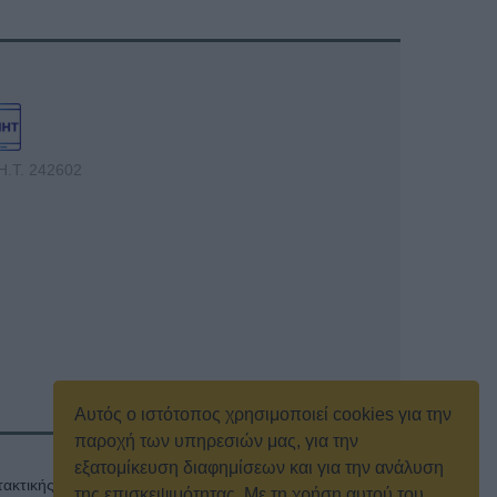
Η.Τ. 242602
Αυτός ο ιστότοπος χρησιμοποιεί cookies για την
παροχή των υπηρεσιών μας, για την
εξατομίκευση διαφημίσεων και για την ανάλυση
ακτικής γενικής συνέλευσης
Κρατική Διαφήμιση
της επισκεψιμότητας. Με τη χρήση αυτού του