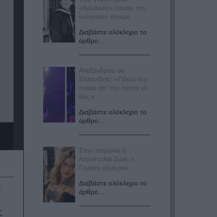
«θρυλικές» ταινίες του
ελληνικού σινεμά
Διαβάστε ολόκληρο το
άρθρο...
Αλεξάνδρου σε
Ελληνίδου: «Πόσο πιο
πάνω απ΄την πίστα το
θες;»
Διαβάστε ολόκληρο το
άρθρο...
Στην παραλία η
Αποστολία Ζώη: «
Γεμάτη αλμύρα»
Διαβάστε ολόκληρο το
ν
άρθρο...
ς