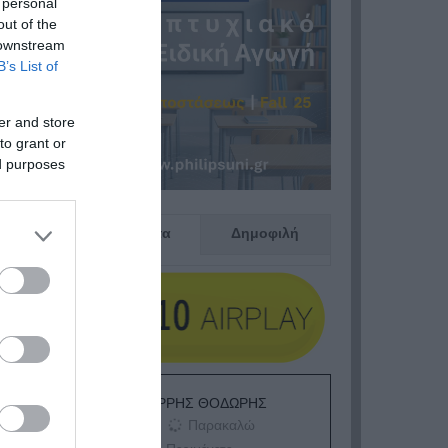
 personal
out of the
 downstream
B’s List of
er and store
to grant or
ed purposes
Πρόσφατα
Δημοφιλή
ΕΙΠΕΣ – ΦΕΡΡΗΣ ΘΟΔΩΡΗΣ
Παρακαλώ