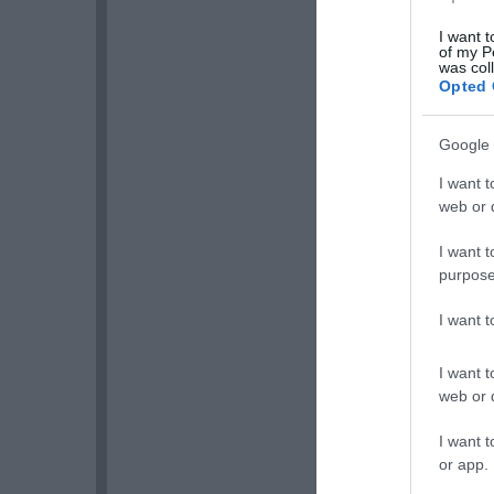
I want t
of my P
was col
Opted 
Google 
I want t
web or d
I want t
purpose
I want 
I want t
web or d
I want t
or app.