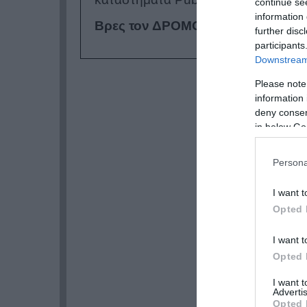
continue se
information 
Βρες τον ΔΡΟΜΟ σου.. στον ΔΡΟΜ
further disc
participants
Downstream 
Please note
information 
deny consent
in below Go
Persona
I want t
Opted 
I want t
Opted 
I want 
Advertis
Opted 