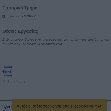
Εμπορικό Τμήμα
Τηλέφωνο:
2111892310
Θέσεις Εργασίας
Στείλτε πλήρες βιογραφικό, αναγράφοντας τον τομέα ή την ειδικότητα, για
την οποία ενδιαφέρεστε να εργαστείτε
.
εδώ
Μ.Η.Τ. 242602
Αυτός ο ιστότοπος χρησιμοποιεί cookies για την
Όροι διαγωνισμού
Όροι Χρήσης
Ταυτότητα