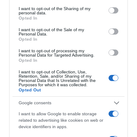
services and may gather and store information including but
not limited to your visit or usage behaviour. You may click to
I want to opt-out of the Sharing of my
personal data.
grant or deny consent to Google and its third-party tags to
Opted In
use your data for below specified purposes in below Google
consent section.
I want to opt-out of the Sale of my
Personal Data.
Opted In
Παρακαλώ Περιμένετε...
I want to opt-out of processing my
Personal Data for Targeted Advertising.
Opted In
ΔΕΥΤΕΡΑ – ΡΕΜΟΣ ΑΝΤΩΝΗΣ
I want to opt-out of Collection, Use,
Retention, Sale, and/or Sharing of my
Personal Data that Is Unrelated with the
Purposes for which it was collected.
Opted Out
Google consents
I want to allow Google to enable storage
related to advertising like cookies on web or
device identifiers in apps.
Παρακαλώ Περιμένετε...