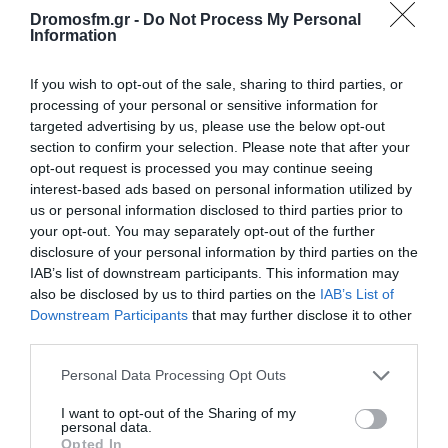
ΔΡΟΜΟΣ 89,8: Ο ΓΙΩΡΓΟΣ ΣΑΜΠΑΝΗΣ
Dromosfm.gr -
Do Not Process My Personal
ΕΠΙΣΤΡΕΦΕΙ ΣΤΟ ΚΑΤΡΑΚΕΙΟ ΓΙΑ ΤΗ
Information
ΜΕΓΑΛΥΤΕΡΗ ΣΥΝΑΥΛΙΑ ΤΟΥ
ΦΘΙΝΟΠΩΡΟΥ
If you wish to opt-out of the sale, sharing to third parties, or
8 Ιουλίου, 2026
processing of your personal or sensitive information for
Επόμενο »
targeted advertising by us, please use the below opt-out
section to confirm your selection. Please note that after your
opt-out request is processed you may continue seeing
interest-based ads based on personal information utilized by
us or personal information disclosed to third parties prior to
your opt-out. You may separately opt-out of the further
disclosure of your personal information by third parties on the
ΕΙΠΕΣ – ΦΕΡΡΗΣ ΘΟΔΩΡΗΣ
IAB’s list of downstream participants. This information may
also be disclosed by us to third parties on the
IAB’s List of
Downstream Participants
that may further disclose it to other
third parties.
Please note that this website/app uses one or more Google
Personal Data Processing Opt Outs
services and may gather and store information including but
not limited to your visit or usage behaviour. You may click to
I want to opt-out of the Sharing of my
personal data.
grant or deny consent to Google and its third-party tags to
Opted In