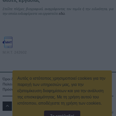
Θέσεις Εργασίας
Στείλτε πλήρες βιογραφικό, αναγράφοντας τον τομέα ή την ειδικότητα, για
την οποία ενδιαφέρεστε να εργαστείτε
.
εδώ
Μ.Η.Τ. 242602
Αυτός ο ιστότοπος χρησιμοποιεί cookies για την
Όροι διαγωνισμού
Όροι Χρήσης
Ταυτότητα
Πολιτική Απορρήτου & Cookies
Επικοινωνία
Οικονομικά στοιχεία
παροχή των υπηρεσιών μας, για την
Πρόσκληση τακτικής γενικής συνέλευσης
Κρατική Διαφήμιση
εξατομίκευση διαφημίσεων και για την ανάλυση
της επισκεψιμότητας. Με τη χρήση αυτού του
ιστότοπου, αποδέχεστε τη χρήση των cookies.
ΔΡΟΜΟΣ 89.8 FM
© 2016
All rights reserved
Το κατάλαβα!