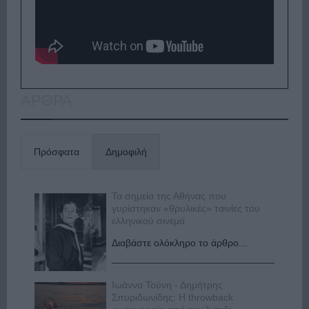
ΑΡΘΡΑ
Πρόσφατα
Δημοφιλή
Τα σημεία της Αθήνας που
γυρίστηκαν «θρυλικές» ταινίες του
ελληνικού σινεμά
Διαβάστε ολόκληρο το άρθρο...
Ιωάννα Τούνη - Δημήτρης
Σπυριδωνίδης: Η throwback