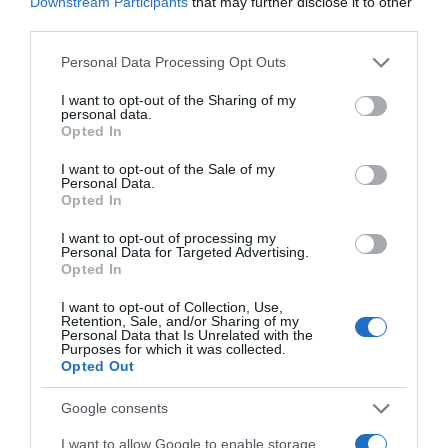
Downstream Participants
that may further disclose it to other
third parties.
ΛΟΓΑΡΙΑΣΜΟΣ - ΛΙΟΛΙΟΥ ΚΑΤΕΡΙΝΑ
Please note that this website/app uses one or more Google
Personal Data Processing Opt Outs
services and may gather and store information including but
not limited to your visit or usage behaviour. You may click to
I want to opt-out of the Sharing of my
personal data.
grant or deny consent to Google and its third-party tags to
Opted In
use your data for below specified purposes in below Google
consent section.
I want to opt-out of the Sale of my
Personal Data.
Opted In
I want to opt-out of processing my
Personal Data for Targeted Advertising.
Opted In
Παρακαλώ Περιμένετε...
I want to opt-out of Collection, Use,
Retention, Sale, and/or Sharing of my
Personal Data that Is Unrelated with the
Purposes for which it was collected.
ΔΕΥΤΕΡΑ – ΡΕΜΟΣ ΑΝΤΩΝΗΣ
Opted Out
Google consents
I want to allow Google to enable storage