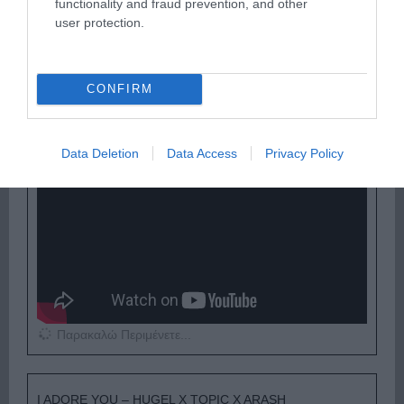
functionality and fraud prevention, and other
user protection.
Παρακαλώ Περιμένετε...
CONFIRM
ΟΠΟΥ ΚΙ ΑΝ ΠΑΣ – ΟΙΚΟΝΟΜΟΠΟΥΛΟΣ
ΝΙΚΟΣ
Data Deletion
Data Access
Privacy Policy
Παρακαλώ Περιμένετε...
I ADORE YOU – HUGEL X TOPIC X ARASH