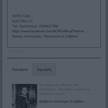
ACRO Club
Ιερά Οδός 13
Τηλ. Κρατήσεων:
2103417300
https://www.facebook.com/ACROofficial?fref=ts
Ημέρες Λειτουργίας: Παρασκευή & Σάββατο
ΑΡΘΡΑ
Πρόσφατα
Δημοφιλή
Τα σημεία της Αθήνας που
γυρίστηκαν «θρυλικές» ταινίες του
ελληνικού σινεμά
Διαβάστε ολόκληρο το άρθρο...