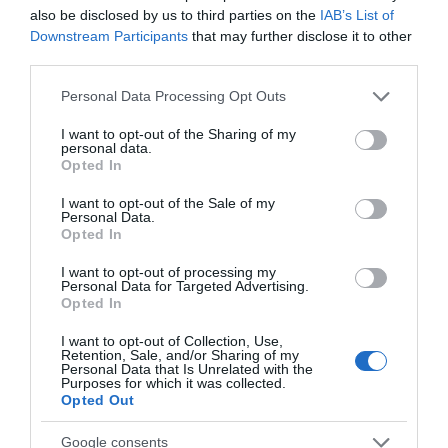
also be disclosed by us to third parties on the
IAB’s List of
Downstream Participants
that may further disclose it to other
Παρακαλώ Περιμένετε...
third parties.
Please note that this website/app uses one or more Google
Personal Data Processing Opt Outs
services and may gather and store information including but
ΛΟΓΑΡΙΑΣΜΟΣ - ΛΙΟΛΙΟΥ ΚΑΤΕΡΙΝΑ
not limited to your visit or usage behaviour. You may click to
I want to opt-out of the Sharing of my
personal data.
grant or deny consent to Google and its third-party tags to
Opted In
use your data for below specified purposes in below Google
consent section.
I want to opt-out of the Sale of my
Personal Data.
Opted In
I want to opt-out of processing my
Personal Data for Targeted Advertising.
Opted In
I want to opt-out of Collection, Use,
Παρακαλώ Περιμένετε...
Retention, Sale, and/or Sharing of my
Personal Data that Is Unrelated with the
Purposes for which it was collected.
Opted Out
ΔΕΥΤΕΡΑ – ΡΕΜΟΣ ΑΝΤΩΝΗΣ
Google consents