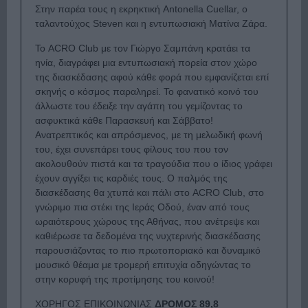
Στην παρέα τους η εκρηκτική Antonella Cuellar, ο
ταλαντούχος Steven και η εντυπωσιακή Ματίνα Ζάρα.
Το ACRO Club με τον Γιώργο Σαμπάνη κρατάει τα
ηνία, διαγράφει μια εντυπωσιακή πορεία στον χώρο
της διασκέδασης αφού κάθε φορά που εμφανίζεται επί
σκηνής ο κόσμος παραληρεί. Το φανατικό κοινό του
άλλωστε του έδειξε την αγάπη του γεμίζοντας το
ασφυκτικά κάθε Παρασκευή και Σάββατο!
Ανατρεπτικός και απρόσμενος, με τη μελωδική φωνή
του, έχει συνεπάρει τους φίλους του που τον
ακολουθούν πιστά και τα τραγούδια που ο ίδιος γράφει
έχουν αγγίξει τις καρδιές τους. Ο παλμός της
διασκέδασης θα χτυπά και πάλι στο ACRO Club, στο
γνώριμο πια στέκι της Ιεράς Οδού, έναν από τους
ωραιότερους χώρους της Αθήνας, που ανέτρεψε και
καθιέρωσε τα δεδομένα της νυχτερινής διασκέδασης
παρουσιάζοντας το πιο πρωτοποριακό και δυναμικό
μουσικό θέαμα με τρομερή επιτυχία οδηγώντας το
στην κορυφή της προτίμησης του κοινού!
ΧΟΡΗΓΟΣ ΕΠΙΚΟΙΝΩΝΙΑΣ
ΔΡΟΜΟΣ 89,8