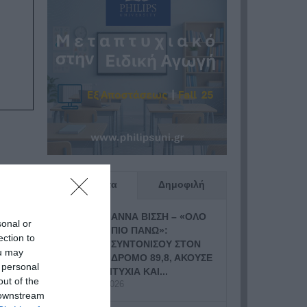
Πρόσφατα
Δημοφιλή
ΑΝΝΑ ΒΙΣΣΗ – «ΟΛΟ
sonal or
ΠΙΟ ΠΑΝΩ»:
ection to
ΣΥΝΤΟΝΙΣΟΥ ΣΤΟΝ
ou may
ΔΡΟΜΟ 89,8, ΑΚΟΥΣΕ
 personal
ΤΗ ΝΕΑ ΕΠΙΤΥΧΙΑ ΚΑΙ...
out of the
19 Ιουλίου, 2026
 downstream