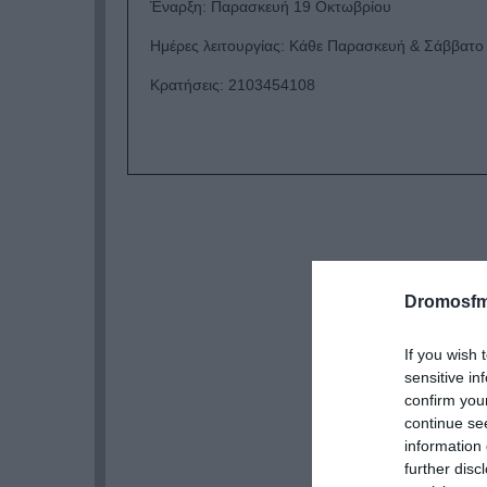
Έναρξη: Παρασκευή 19 Οκτωβρίου
Ημέρες λειτουργίας: Κάθε Παρασκευή & Σάββατο
Κρατήσεις: 2103454108
Dromosfm
If you wish 
sensitive in
confirm you
continue se
information 
further disc