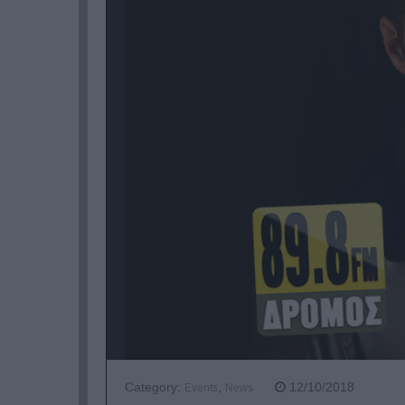
Category:
,
12/10/2018
Events
News