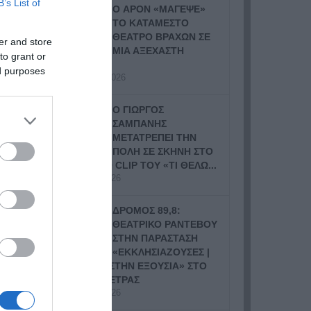
B’s List of
Ο APON «ΜΑΓΕΨΕ»
ΤΟ ΚΑΤΑΜΕΣΤΟ
ΘΕΑΤΡΟ ΒΡΑΧΩΝ ΣΕ
er and store
ΜΙΑ ΑΞΕΧΑΣΤΗ
to grant or
ΣΥΝΑΥΛΙΑ
ed purposes
14 Ιουλίου, 2026
Ο ΓΙΩΡΓΟΣ
ΣΑΜΠΑΝΗΣ
ΜΕΤΑΤΡΕΠΕΙ ΤΗΝ
ΠΟΛΗ ΣΕ ΣΚΗΝΗ ΣΤΟ
ΝΕΟ VIDEO CLIP ΤΟΥ «ΤΙ ΘΕΛΩ...
9 Ιουλίου, 2026
ΔΡΟΜΟΣ 89,8:
ΘΕΑΤΡΙΚΟ ΡΑΝΤΕΒΟΥ
ΣΤΗΝ ΠΑΡΑΣΤΑΣΗ
«ΕΚΚΛΗΣΙΑΖΟΥΣΕΣ |
ΓΥΝΑΙΚΕΣ ΣΤΗΝ ΕΞΟΥΣΙΑ» ΣΤΟ
ΘΕΑΤΡΟ ΠΕΤΡΑΣ
8 Ιουλίου, 2026