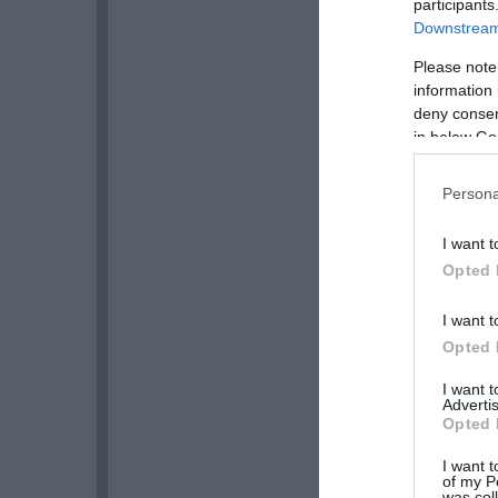
participants
Downstream 
Please note
information 
deny consent
in below Go
Persona
I want t
Opted 
I want t
Opted 
I want 
Advertis
Opted 
I want t
of my P
was col