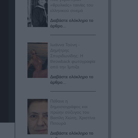
«θρυλικές» ταινίες του
ελληνικού σινεμά
Διαβάστε ολόκληρο το
άρθρο...
Ιωάννα Τούνη -
Δημήτρης
Σπυριδωνίδης: Η
throwback φωτογραφία
από την Ίμπιζα
Διαβάστε ολόκληρο το
άρθρο...
Πέθανε η
δημοσιογράφος και
πρώην σύζυγος του
Βασίλη Χιώτη, Χριστίνα
Πιτουρά
Διαβάστε ολόκληρο το