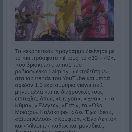
Το «εκρηκτικό» πρόγραμμα ξεκίνησε με
το πιο πρόσφατο hit τους, το «
30 – 40
»,
που βρίσκεται στο no1 του
ραδιοφωνικού airplay, «εκτοξεύτηκε»
στα top trends του YouTube και μετρά
σχεδόν 1,5 εκατομμύριο views σε 1
μήνα, αλλά και τις διαχρονικές τους
επιτυχίες, όπως «
Crayon
», «
Ένα
» , «
Το
Κύμα
», «
Έλεγες
», «
Γιατί
», το «
Όλα
Μοιάζουν Καλοκαίρι
», «
Δεν Έχω Ιδέα
»,
«
Είμαι Αλλού
», «
Κρυφτό
», «
Ένα Λεπτό
»
και «
Viktoria
», καθώς και μοναδικές