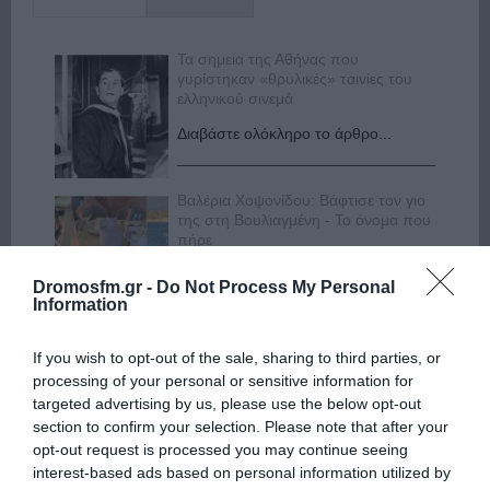
Τα σημεία της Αθήνας που
γυρίστηκαν «θρυλικές» ταινίες του
ελληνικού σινεμά
Διαβάστε ολόκληρο το άρθρο...
Βαλέρια Χοψονίδου: Βάφτισε τον γιο
της στη Βουλιαγμένη - Το όνομα που
πήρε
Διαβάστε ολόκληρο το άρθρο...
Dromosfm.gr -
Do Not Process My Personal
Information
Αλεξάνδρα Νίκα: Είναι περήφανη για
If you wish to opt-out of the sale, sharing to third parties, or
την αδερφή της Νταίζη - Η ανάρτηση
processing of your personal or sensitive information for
Διαβάστε ολόκληρο το άρθρο...
targeted advertising by us, please use the below opt-out
section to confirm your selection. Please note that after your
opt-out request is processed you may continue seeing
interest-based ads based on personal information utilized by
Αλέξανδρος Τσουβέλας για Εύα