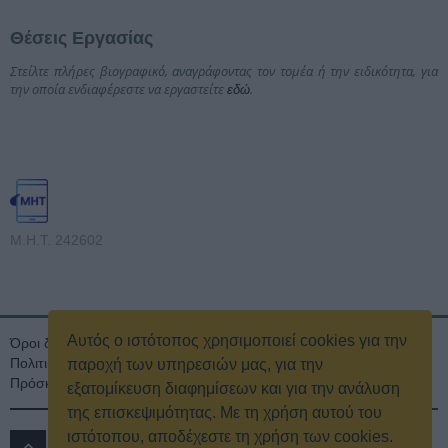
Θέσεις Εργασίας
Στείλτε πλήρες βιογραφικό, αναγράφοντας τον τομέα ή την ειδικότητα, για
την οποία ενδιαφέρεστε να εργαστείτε
.
εδώ
Μ.Η.Τ. 242602
Αυτός ο ιστότοπος χρησιμοποιεί cookies για την
Όροι διαγωνισμού
Όροι Χρήσης
Ταυτότητα
Πολιτική Απορρήτου & Cookies
Επικοινωνία
Οικονομικά στοιχεία
παροχή των υπηρεσιών μας, για την
Πρόσκληση τακτικής γενικής συνέλευσης
Κρατική Διαφήμιση
εξατομίκευση διαφημίσεων και για την ανάλυση
της επισκεψιμότητας. Με τη χρήση αυτού του
ιστότοπου, αποδέχεστε τη χρήση των cookies.