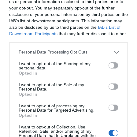
us or personal information disclosed to third parties prior to
Καρύδη: «Θα το έκανα 500 φορές»
your opt-out. You may separately opt-out of the further
Διαβάστε ολόκληρο το άρθρο...
disclosure of your personal information by third parties on the
IAB’s list of downstream participants. This information may
also be disclosed by us to third parties on the
IAB’s List of
Downstream Participants
that may further disclose it to other
Αλέξης Γεωργούλης: Η ανάρτηση
third parties.
από την παραλία και οι κοιλιακοί!
Please note that this website/app uses one or more Google
Personal Data Processing Opt Outs
Διαβάστε ολόκληρο το άρθρο...
services and may gather and store information including but
not limited to your visit or usage behaviour. You may click to
I want to opt-out of the Sharing of my
personal data.
grant or deny consent to Google and its third-party tags to
Opted In
use your data for below specified purposes in below Google
consent section.
I want to opt-out of the Sale of my
Personal Data.
Opted In
I want to opt-out of processing my
Personal Data for Targeted Advertising.
Opted In
I want to opt-out of Collection, Use,
Retention, Sale, and/or Sharing of my
Personal Data that Is Unrelated with the