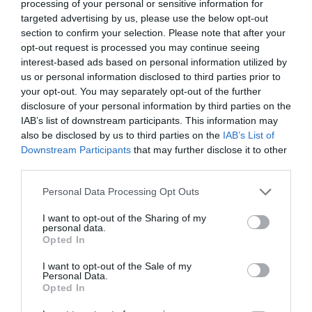
processing of your personal or sensitive information for
targeted advertising by us, please use the below opt-out
ΛΟΓΑΡΙΑΣΜΟΣ - ΛΙΟΛΙΟΥ ΚΑΤΕΡΙΝΑ
section to confirm your selection. Please note that after your
opt-out request is processed you may continue seeing
interest-based ads based on personal information utilized by
us or personal information disclosed to third parties prior to
your opt-out. You may separately opt-out of the further
disclosure of your personal information by third parties on the
IAB’s list of downstream participants. This information may
also be disclosed by us to third parties on the
IAB’s List of
Downstream Participants
that may further disclose it to other
third parties.
Παρακαλώ Περιμένετε...
Please note that this website/app uses one or more Google
Personal Data Processing Opt Outs
services and may gather and store information including but
not limited to your visit or usage behaviour. You may click to
I want to opt-out of the Sharing of my
personal data.
ΔΕΥΤΕΡΑ – ΡΕΜΟΣ ΑΝΤΩΝΗΣ
grant or deny consent to Google and its third-party tags to
Opted In
use your data for below specified purposes in below Google
consent section.
I want to opt-out of the Sale of my
Personal Data.
Opted In