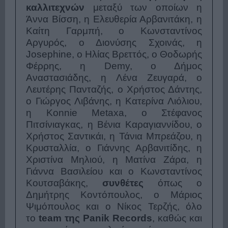
καλλιτεχνών
μεταξύ των οποίων η
Άννα Βίσση, η Ελευθερία Αρβανιτάκη, η
Καίτη Γαρμπή, ο Κωνσταντίνος
Αργυρός, ο Διονύσης Σχοινάς, η
Josephine, ο Ηλίας Βρεττός, ο Θοδωρής
Φέρρης, η Demy, ο Δήμος
Αναστασιάδης, η Λένα Ζευγαρά, ο
Λευτέρης Πανταζής, ο Χρήστος Δάντης,
ο Γιώργος Λιβάνης, η Κατερίνα Λιόλιου,
η Konnie Metaxa, ο Στέφανος
Πιτσίνιαγκας, η Βένια Καραγιαννίδου, ο
Χρήστος Σαντικάι, η Τάνια Μπρεάζου, η
Κρυσταλλία, ο Γιάννης Αρβανιτίδης, η
Χριστίνα Μηλιού, η Ματίνα Ζάρα, η
Γιάννα Βασιλείου και ο Κωνσταντίνος
Κουτσαβάκης,
συνθέτες
όπως ο
Δημήτρης Κοντόπουλος, ο Μάριος
Ψιμόπουλος και ο Νίκος Τερζής, όλο
το
team της Panik Records
, καθώς και