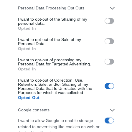
Please note that this website/app uses one or more Google
Personal Data Processing Opt Outs
services and may gather and store information including but
not limited to your visit or usage behaviour. You may click to
I want to opt-out of the Sharing of my
personal data.
grant or deny consent to Google and its third-party tags to
Opted In
use your data for below specified purposes in below Google
consent section.
ΕΙΠΕΣ – ΦΕΡΡΗΣ ΘΟΔΩΡΗΣ
I want to opt-out of the Sale of my
Personal Data.
Opted In
I want to opt-out of processing my
Personal Data for Targeted Advertising.
Opted In
I want to opt-out of Collection, Use,
Retention, Sale, and/or Sharing of my
Personal Data that Is Unrelated with the
Purposes for which it was collected.
Opted Out
Παρακαλώ Περιμένετε...
Google consents
I want to allow Google to enable storage
ΛΟΓΑΡΙΑΣΜΟΣ - ΛΙΟΛΙΟΥ ΚΑΤΕΡΙΝΑ
related to advertising like cookies on web or