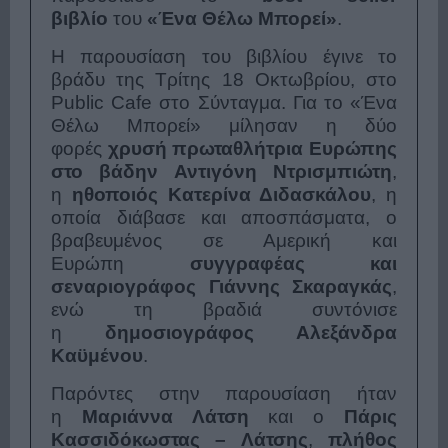
βιβλίο
του
«Ένα Θέλω Μπορεί»
.
Η παρουσίαση του βιβλίου έγινε το
βράδυ της Τρίτης 18 Οκτωβρίου, στο
Public Cafe στο Σύνταγμα. Για το «Ένα
Θέλω Μπορεί» μίλησαν η δύο
φορές
χρυσή πρωταθλήτρια Ευρώπης
στο βάδην Αντιγόνη Ντρισμπιώτη
,
η
ηθοποιός Κατερίνα Διδασκάλου
, η
οποία διάβασε και αποσπάσματα, ο
βραβευμένος σε Αμερική και
Ευρώπη
συγγραφέας και
σεναριογράφος Γιάννης Σκαραγκάς
,
ενώ τη βραδιά συντόνισε
η
δημοσιογράφος Αλεξάνδρα
Καϋμένου
.
Παρόντες στην παρουσίαση ήταν
η
Μαριάννα Λάτση
και ο
Πάρις
Κασσιδόκωστας – Λάτσης
,
πλήθος