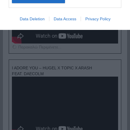
Data Deletion
Data Access
Privacy Policy
Παρακαλώ Περιμένετε...
I ADORE YOU – HUGEL X TOPIC X ARASH
FEAT. DAECOLM