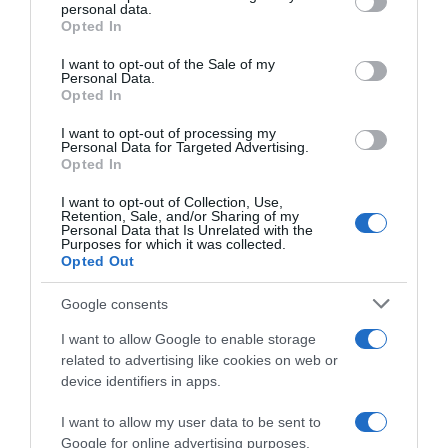
personal data.
grant or deny consent to Google and its third-party tags to
Opted In
use your data for below specified purposes in below Google
consent section.
I want to opt-out of the Sale of my
Παρακαλώ Περιμένετε...
Personal Data.
Opted In
I want to opt-out of processing my
ΔΕΥΤΕΡΑ – ΡΕΜΟΣ ΑΝΤΩΝΗΣ
Personal Data for Targeted Advertising.
Opted In
I want to opt-out of Collection, Use,
Retention, Sale, and/or Sharing of my
Personal Data that Is Unrelated with the
Purposes for which it was collected.
Opted Out
Google consents
I want to allow Google to enable storage
related to advertising like cookies on web or
Παρακαλώ Περιμένετε...
device identifiers in apps.
I want to allow my user data to be sent to
ΕΞΑΙΡΕΣΗ – ΒΙΣΣΗ ΑΝΝΑ
Google for online advertising purposes.