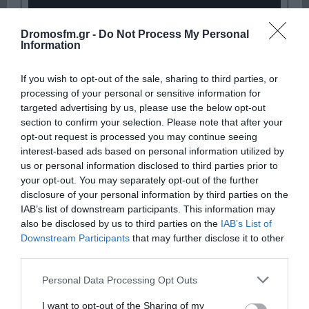
Dromosfm.gr -
Do Not Process My Personal
Information
If you wish to opt-out of the sale, sharing to third parties, or
processing of your personal or sensitive information for
targeted advertising by us, please use the below opt-out
section to confirm your selection. Please note that after your
opt-out request is processed you may continue seeing
Παρακαλώ Περιμένετε...
interest-based ads based on personal information utilized by
us or personal information disclosed to third parties prior to
your opt-out. You may separately opt-out of the further
disclosure of your personal information by third parties on the
ΛΟΓΑΡΙΑΣΜΟΣ - ΛΙΟΛΙΟΥ ΚΑΤΕΡΙΝΑ
IAB’s list of downstream participants. This information may
also be disclosed by us to third parties on the
IAB’s List of
Downstream Participants
that may further disclose it to other
third parties.
Please note that this website/app uses one or more Google
Personal Data Processing Opt Outs
services and may gather and store information including but
not limited to your visit or usage behaviour. You may click to
I want to opt-out of the Sharing of my