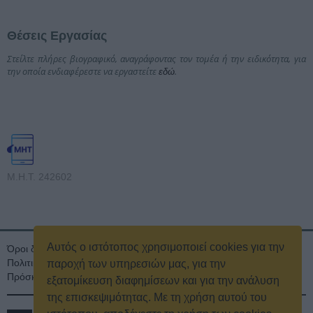
Θέσεις Εργασίας
Στείλτε πλήρες βιογραφικό, αναγράφοντας τον τομέα ή την ειδικότητα, για
την οποία ενδιαφέρεστε να εργαστείτε
.
εδώ
Μ.Η.Τ. 242602
Αυτός ο ιστότοπος χρησιμοποιεί cookies για την
Όροι διαγωνισμού
Όροι Χρήσης
Ταυτότητα
Πολιτική Απορρήτου & Cookies
Επικοινωνία
Οικονομικά στοιχεία
παροχή των υπηρεσιών μας, για την
Πρόσκληση τακτικής γενικής συνέλευσης
Κρατική Διαφήμιση
εξατομίκευση διαφημίσεων και για την ανάλυση
της επισκεψιμότητας. Με τη χρήση αυτού του