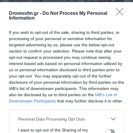
Dromosfm.gr -
Do Not Process My Personal
Information
If you wish to opt-out of the sale, sharing to third parties, or
processing of your personal or sensitive information for
targeted advertising by us, please use the below opt-out
section to confirm your selection. Please note that after your
opt-out request is processed you may continue seeing
interest-based ads based on personal information utilized by
us or personal information disclosed to third parties prior to
your opt-out. You may separately opt-out of the further
disclosure of your personal information by third parties on the
Πρόσφατα
Δημοφιλή
IAB’s list of downstream participants. This information may
also be disclosed by us to third parties on the
IAB’s List of
Downstream Participants
that may further disclose it to other
third parties.
Please note that this website/app uses one or more Google
Personal Data Processing Opt Outs
services and may gather and store information including but
ΕΙΠΕΣ – ΦΕΡΡΗΣ ΘΟΔΩΡΗΣ
not limited to your visit or usage behaviour. You may click to
I want to opt-out of the Sharing of my