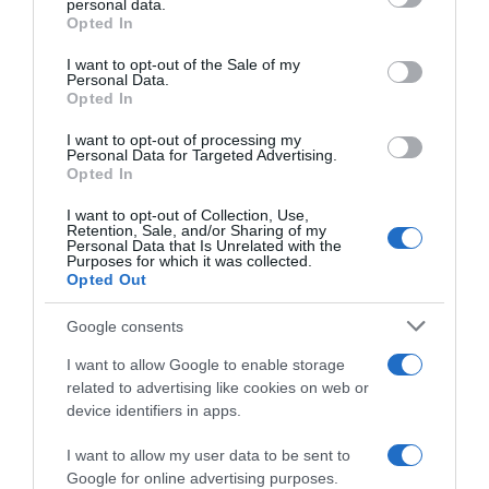
personal data.
grant or deny consent to Google and its third-party tags to
Opted In
use your data for below specified purposes in below Google
consent section.
I want to opt-out of the Sale of my
Personal Data.
Opted In
I want to opt-out of processing my
Personal Data for Targeted Advertising.
Opted In
I want to opt-out of Collection, Use,
Παρακαλώ Περιμένετε...
Retention, Sale, and/or Sharing of my
Personal Data that Is Unrelated with the
Purposes for which it was collected.
Opted Out
ΛΟΓΑΡΙΑΣΜΟΣ - ΛΙΟΛΙΟΥ ΚΑΤΕΡΙΝΑ
Google consents
I want to allow Google to enable storage
related to advertising like cookies on web or
device identifiers in apps.
I want to allow my user data to be sent to
Google for online advertising purposes.