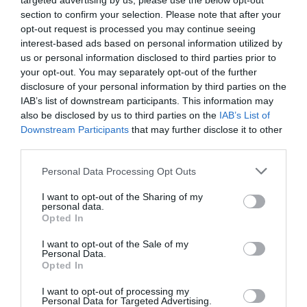
targeted advertising by us, please use the below opt-out
section to confirm your selection. Please note that after your
opt-out request is processed you may continue seeing
interest-based ads based on personal information utilized by
us or personal information disclosed to third parties prior to
your opt-out. You may separately opt-out of the further
disclosure of your personal information by third parties on the
IAB’s list of downstream participants. This information may
also be disclosed by us to third parties on the
IAB’s List of
Downstream Participants
that may further disclose it to other
Παρακαλώ Περιμένετε...
third parties.
Please note that this website/app uses one or more Google
Personal Data Processing Opt Outs
services and may gather and store information including but
ΔΕΥΤΕΡΑ – ΡΕΜΟΣ ΑΝΤΩΝΗΣ
not limited to your visit or usage behaviour. You may click to
I want to opt-out of the Sharing of my
personal data.
grant or deny consent to Google and its third-party tags to
Opted In
use your data for below specified purposes in below Google
consent section.
I want to opt-out of the Sale of my
Personal Data.
Opted In
I want to opt-out of processing my
Personal Data for Targeted Advertising.