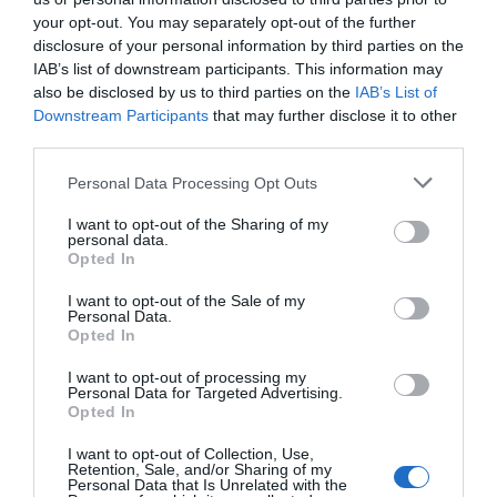
your opt-out. You may separately opt-out of the further
disclosure of your personal information by third parties on the
IAB’s list of downstream participants. This information may
also be disclosed by us to third parties on the
IAB’s List of
Downstream Participants
that may further disclose it to other
third parties.
Please note that this website/app uses one or more Google
Personal Data Processing Opt Outs
services and may gather and store information including but
Παρακαλώ Περιμένετε...
not limited to your visit or usage behaviour. You may click to
I want to opt-out of the Sharing of my
personal data.
grant or deny consent to Google and its third-party tags to
Opted In
use your data for below specified purposes in below Google
ΛΟΓΑΡΙΑΣΜΟΣ - ΛΙΟΛΙΟΥ ΚΑΤΕΡΙΝΑ
consent section.
I want to opt-out of the Sale of my
Personal Data.
Opted In
I want to opt-out of processing my
Personal Data for Targeted Advertising.
Opted In
I want to opt-out of Collection, Use,
Retention, Sale, and/or Sharing of my
Personal Data that Is Unrelated with the