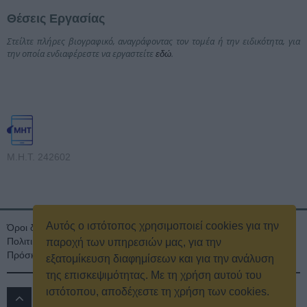
Θέσεις Εργασίας
Στείλτε πλήρες βιογραφικό, αναγράφοντας τον τομέα ή την ειδικότητα, για
την οποία ενδιαφέρεστε να εργαστείτε
.
εδώ
Μ.Η.Τ. 242602
Αυτός ο ιστότοπος χρησιμοποιεί cookies για την
Όροι διαγωνισμού
Όροι Χρήσης
Ταυτότητα
Πολιτική Απορρήτου & Cookies
Επικοινωνία
Οικονομικά στοιχεία
παροχή των υπηρεσιών μας, για την
Πρόσκληση τακτικής γενικής συνέλευσης
Κρατική Διαφήμιση
εξατομίκευση διαφημίσεων και για την ανάλυση
της επισκεψιμότητας. Με τη χρήση αυτού του
ιστότοπου, αποδέχεστε τη χρήση των cookies.