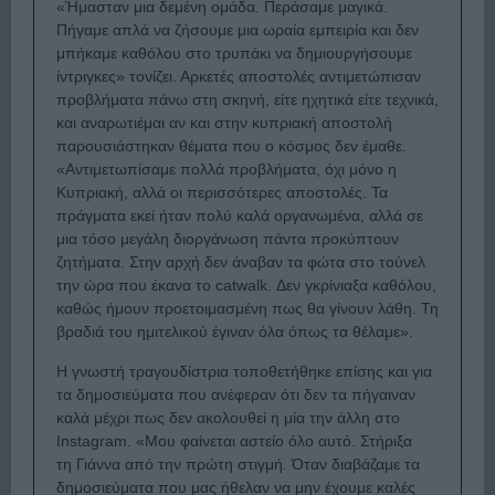
«Ήμασταν μια δεμένη ομάδα. Περάσαμε μαγικά.
Πήγαμε απλά να ζήσουμε μια ωραία εμπειρία και δεν
μπήκαμε καθόλου στο τρυπάκι να δημιουργήσουμε
ίντριγκες» τονίζει. Αρκετές αποστολές αντιμετώπισαν
προβλήματα πάνω στη σκηνή, είτε ηχητικά είτε τεχνικά,
και αναρωτιέμαι αν και στην κυπριακή αποστολή
παρουσιάστηκαν θέματα που ο κόσμος δεν έμαθε.
«Αντιμετωπίσαμε πολλά προβλήματα, όχι μόνο η
Κυπριακή, αλλά οι περισσότερες αποστολές. Τα
πράγματα εκεί ήταν πολύ καλά οργανωμένα, αλλά σε
μια τόσο μεγάλη διοργάνωση πάντα προκύπτουν
ζητήματα. Στην αρχή δεν άναβαν τα φώτα στο τούνελ
την ώρα που έκανα το catwalk. Δεν γκρίνιαξα καθόλου,
καθώς ήμουν προετοιμασμένη πως θα γίνουν λάθη. Τη
βραδιά του ημιτελικού έγιναν όλα όπως τα θέλαμε».
Η γνωστή τραγουδίστρια τοποθετήθηκε επίσης και για
τα δημοσιεύματα που ανέφεραν ότι δεν τα πήγαιναν
καλά μέχρι πως δεν ακολουθεί η μία την άλλη στο
Instagram. «Μου φαίνεται αστείο όλο αυτό. Στήριξα
τη Γιάννα από την πρώτη στιγμή. Όταν διαβάζαμε τα
δημοσιεύματα που μας ήθελαν να μην έχουμε καλές