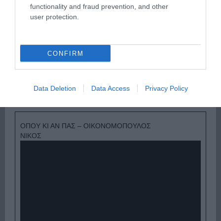
functionality and fraud prevention, and other
user protection.
CONFIRM
Ψηφοφορία:
4.0
. Από 271 ψήφους.
Data Deletion
Data Access
Privacy Policy
ΟΠΟΥ ΚΙ ΑΝ ΠΑΣ – ΟΙΚΟΝΟΜΟΠΟΥΛΟΣ
ΝΙΚΟΣ