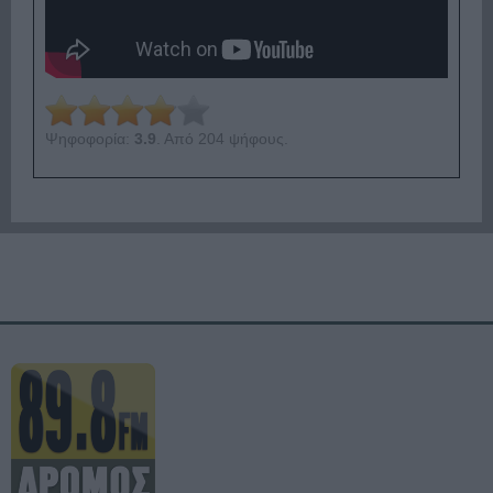
Ψηφοφορία:
3.9
. Από 204 ψήφους.