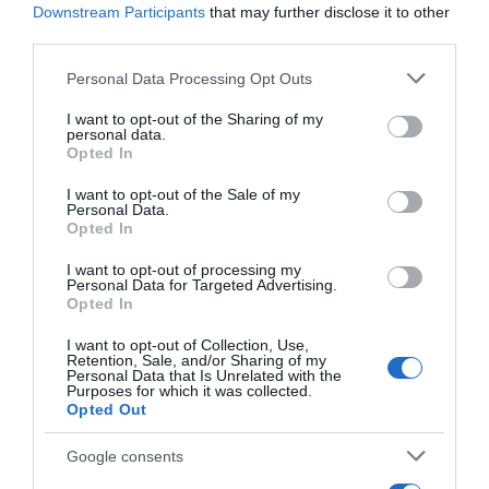
Downstream Participants
that may further disclose it to other
ΛΟΓΑΡΙΑΣΜΟΣ - ΛΙΟΛΙΟΥ ΚΑΤΕΡΙΝΑ
third parties.
Please note that this website/app uses one or more Google
Personal Data Processing Opt Outs
services and may gather and store information including but
not limited to your visit or usage behaviour. You may click to
I want to opt-out of the Sharing of my
personal data.
grant or deny consent to Google and its third-party tags to
Opted In
use your data for below specified purposes in below Google
consent section.
I want to opt-out of the Sale of my
Personal Data.
Opted In
I want to opt-out of processing my
Personal Data for Targeted Advertising.
Opted In
Ψηφοφορία:
4.2
. Από 299 ψήφους.
I want to opt-out of Collection, Use,
Retention, Sale, and/or Sharing of my
Personal Data that Is Unrelated with the
Purposes for which it was collected.
ΔΕΥΤΕΡΑ – ΡΕΜΟΣ ΑΝΤΩΝΗΣ
Opted Out
Google consents