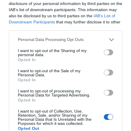
disclosure of your personal information by third parties on the
IAB’s list of downstream participants. This information may
also be disclosed by us to third parties on the
IAB’s List of
Downstream Participants
that may further disclose it to other
third parties.
Please note that this website/app uses one or more Google
Personal Data Processing Opt Outs
services and may gather and store information including but
not limited to your visit or usage behaviour. You may click to
I want to opt-out of the Sharing of my
personal data.
grant or deny consent to Google and its third-party tags to
Πρόσφατα
Δημοφιλή
Opted In
use your data for below specified purposes in below Google
consent section.
I want to opt-out of the Sale of my
Personal Data.
Opted In
I want to opt-out of processing my
Personal Data for Targeted Advertising.
Opted In
ΕΙΠΕΣ – ΦΕΡΡΗΣ ΘΟΔΩΡΗΣ
I want to opt-out of Collection, Use,
Retention, Sale, and/or Sharing of my
Personal Data that Is Unrelated with the
Purposes for which it was collected.
Opted Out