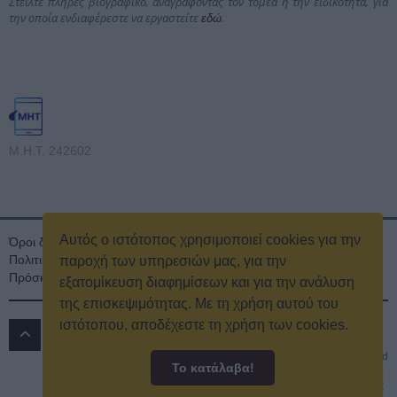
Στείλτε πλήρες βιογραφικό, αναγράφοντας τον τομέα ή την ειδικότητα, για
την οποία ενδιαφέρεστε να εργαστείτε
.
εδώ
Μ.Η.Τ. 242602
Αυτός ο ιστότοπος χρησιμοποιεί cookies για την
Όροι διαγωνισμού
Όροι Χρήσης
Ταυτότητα
Πολιτική Απορρήτου & Cookies
Επικοινωνία
Οικονομικά στοιχεία
παροχή των υπηρεσιών μας, για την
Πρόσκληση τακτικής γενικής συνέλευσης
Κρατική Διαφήμιση
εξατομίκευση διαφημίσεων και για την ανάλυση
της επισκεψιμότητας. Με τη χρήση αυτού του
ιστότοπου, αποδέχεστε τη χρήση των cookies.
ΔΡΟΜΟΣ 89.8 FM
© 2016
All rights reserved
Το κατάλαβα!
Powered by