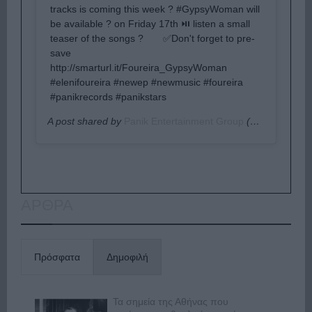
tracks is coming this week ? #GypsyWoman will
be available ? on Friday 17th ⏯ listen a small
teaser of the songs ?⠀ ⠀ ✅Don't forget to pre-
save ⠀
http://smarturl.it/Foureira_GypsyWoman⠀ ⠀
#elenifoureira #newep #newmusic #foureira
#panikrecords #panikstars
A post shared by
Panik Entertainment Group
(@panik_entertainment_group) on
ΑΡΘΡΑ
Πρόσφατα
Δημοφιλή
Τα σημεία της Αθήνας που