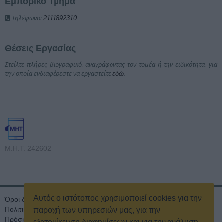
Εμπορικό Τμήμα
Τηλέφωνο:
2111892310
Θέσεις Εργασίας
Στείλτε πλήρες βιογραφικό, αναγράφοντας τον τομέα ή την ειδικότητα, για
την οποία ενδιαφέρεστε να εργαστείτε
.
εδώ
Μ.Η.Τ. 242602
Αυτός ο ιστότοπος χρησιμοποιεί cookies για την
Όροι διαγωνισμού
Όροι Χρήσης
Ταυτότητα
Πολιτική Απορρήτου & Cookies
Επικοινωνία
Οικονομικά στοιχεία
παροχή των υπηρεσιών μας, για την
Πρόσκληση τακτικής γενικής συνέλευσης
Κρατική Διαφήμιση
εξατομίκευση διαφημίσεων και για την ανάλυση