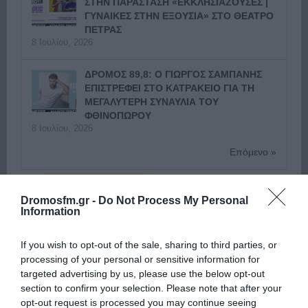
ΣΤΗΝ ΠΑΡΑΣΤΑΣΗ «ΕΚΚΛΗΣΙΑΖΟΥΣΕΣ |
ΓΥΝΑΙΚΕΣ ΣΤΗΝ ΕΞΟΥΣΙΑ» ΣΤΟ ΘΕΑΤΡΟ
ΠΕΤΡΑΣ
8 Ιουλίου, 2026
ΔΡΟΜΟΣ 89,8: Ο ΓΙΩΡΓΟΣ ΣΑΜΠΑΝΗΣ
ΕΠΙΣΤΡΕΦΕΙ ΣΤΟ ΚΑΤΡΑΚΕΙΟ ΓΙΑ ΤΗ
ΜΕΓΑΛΥΤΕΡΗ ΣΥΝΑΥΛΙΑ ΤΟΥ
ΦΘΙΝΟΠΩΡΟΥ
8 Ιουλίου, 2026
Επόμενο »
Dromosfm.gr -
Do Not Process My Personal
Information
If you wish to opt-out of the sale, sharing to third parties, or
ΕΙΠΕΣ – ΦΕΡΡΗΣ ΘΟΔΩΡΗΣ
processing of your personal or sensitive information for
targeted advertising by us, please use the below opt-out
section to confirm your selection. Please note that after your
opt-out request is processed you may continue seeing