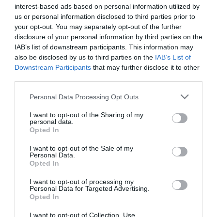
interest-based ads based on personal information utilized by
us or personal information disclosed to third parties prior to
your opt-out. You may separately opt-out of the further
disclosure of your personal information by third parties on the
IAB’s list of downstream participants. This information may
also be disclosed by us to third parties on the
IAB’s List of
Downstream Participants
that may further disclose it to other
third parties.
Ψηφοφορία:
4.2
. Από 391 ψήφους.
Please note that this website/app uses one or more Google
Personal Data Processing Opt Outs
services and may gather and store information including but
not limited to your visit or usage behaviour. You may click to
I want to opt-out of the Sharing of my
personal data.
grant or deny consent to Google and its third-party tags to
Opted In
ΛΟΓΑΡΙΑΣΜΟΣ - ΛΙΟΛΙΟΥ ΚΑΤΕΡΙΝΑ
use your data for below specified purposes in below Google
consent section.
I want to opt-out of the Sale of my
Personal Data.
Opted In
I want to opt-out of processing my
Personal Data for Targeted Advertising.
Opted In
I want to opt-out of Collection, Use,