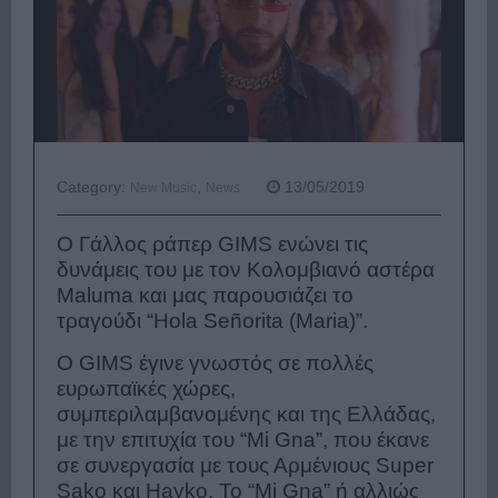
Category:
,
13/05/2019
New Music
News
Ο Γάλλος ράπερ GIMS ενώνει τις
δυνάμεις του με τον Κολομβιανό αστέρα
Maluma
και μας παρουσιάζει το
τραγούδι “Hola Señorita (Maria)”.
Ο GIMS έγινε γνωστός σε πολλές
ευρωπαϊκές χώρες,
συμπεριλαμβανομένης και της Ελλάδας,
με την επιτυχία του “Mi Gna”, που έκανε
σε συνεργασία με τους Αρμένιους Super
Sako και Hayko. Το “Mi Gna” ή αλλιώς