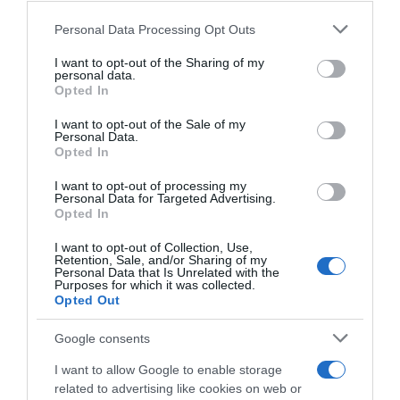
Please note that this website/app uses one or more Google
Personal Data Processing Opt Outs
services and may gather and store information including but
not limited to your visit or usage behaviour. You may click to
I want to opt-out of the Sharing of my
personal data.
grant or deny consent to Google and its third-party tags to
Opted In
use your data for below specified purposes in below Google
consent section.
I want to opt-out of the Sale of my
ΕΙΠΕΣ – ΦΕΡΡΗΣ ΘΟΔΩΡΗΣ
Personal Data.
Opted In
I want to opt-out of processing my
Personal Data for Targeted Advertising.
Opted In
I want to opt-out of Collection, Use,
Retention, Sale, and/or Sharing of my
Personal Data that Is Unrelated with the
Purposes for which it was collected.
Opted Out
Παρακαλώ Περιμένετε...
Google consents
I want to allow Google to enable storage
related to advertising like cookies on web or
ΛΟΓΑΡΙΑΣΜΟΣ - ΛΙΟΛΙΟΥ ΚΑΤΕΡΙΝΑ