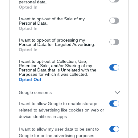
personal data.
grant or deny consent to Google and its third-party tags to
Opted In
use your data for below specified purposes in below Google
consent section.
I want to opt-out of the Sale of my
Παρακαλώ Περιμένετε...
Personal Data.
Opted In
I want to opt-out of processing my
ΔΕΥΤΕΡΑ – ΡΕΜΟΣ ΑΝΤΩΝΗΣ
Personal Data for Targeted Advertising.
Opted In
I want to opt-out of Collection, Use,
Retention, Sale, and/or Sharing of my
Personal Data that Is Unrelated with the
Purposes for which it was collected.
Opted Out
Google consents
I want to allow Google to enable storage
related to advertising like cookies on web or
Παρακαλώ Περιμένετε...
device identifiers in apps.
I want to allow my user data to be sent to
ΕΞΑΙΡΕΣΗ – ΒΙΣΣΗ ΑΝΝΑ
Google for online advertising purposes.