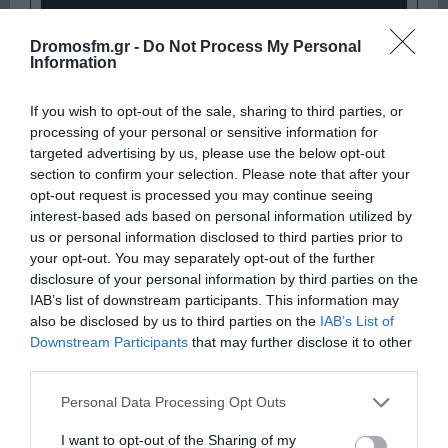
Dromosfm.gr -
Do Not Process My Personal
Information
If you wish to opt-out of the sale, sharing to third parties, or
processing of your personal or sensitive information for
targeted advertising by us, please use the below opt-out
section to confirm your selection. Please note that after your
opt-out request is processed you may continue seeing
Παρακαλώ Περιμένετε...
interest-based ads based on personal information utilized by
us or personal information disclosed to third parties prior to
your opt-out. You may separately opt-out of the further
disclosure of your personal information by third parties on the
ΛΟΓΑΡΙΑΣΜΟΣ - ΛΙΟΛΙΟΥ ΚΑΤΕΡΙΝΑ
IAB’s list of downstream participants. This information may
also be disclosed by us to third parties on the
IAB’s List of
Downstream Participants
that may further disclose it to other
third parties.
Please note that this website/app uses one or more Google
Personal Data Processing Opt Outs
services and may gather and store information including but
not limited to your visit or usage behaviour. You may click to
I want to opt-out of the Sharing of my