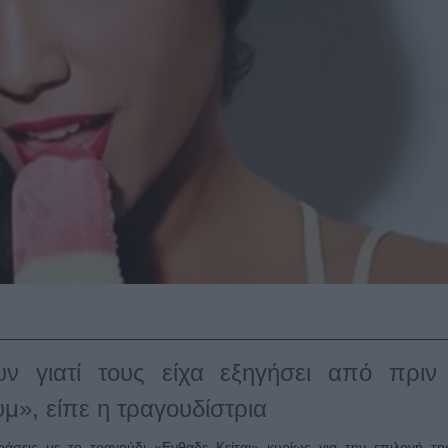
ν γιατί τους είχα εξηγήσει από πριν
μ», είπε η τραγουδίστρια
άσεις με το τραγούδι «Ενθαδε Κείται» κυρίως για την επιλογή τη