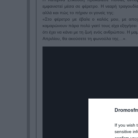
εμφανιστεί μέσα σε φέρετρο. Η νεαρή τραγουδί
αλλά και πώς το πήραν οι γονείς της:
«Στο φέρετρο με έβαλε ο καλός μου, με αποχα
καμαρώνουν πάρα πολύ γιατί τους είχα εξηγήσει 
ότι έχει να κάνει με τη ζωή ενός ανθρώπου. Η μ
Απριλίου, θα ακούσετε τη φωνούλα της…».
Dromosfm
If you wish 
sensitive in