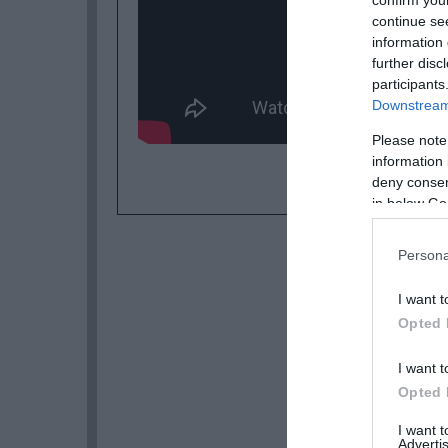
confirm you
continue se
information 
further disc
participants
Downstream 
Please note
information 
deny consent
in below Go
Persona
I want t
Opted 
I want t
Opted 
I want 
Advertis