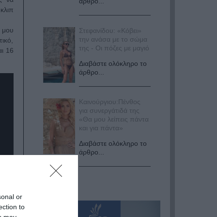
άρθρο...
κλιπ
 μου
Στεφανίδου: «Κόβει»
την ανάσα με το σώμα
τικό,
της - Οι πόζες με μαγιό
αι 16
Διαβάστε ολόκληρο το
άρθρο...
Καινούργιου:Πένθος
για συνεργάτιδά της
«Θα μου λείπεις πάντα
και για πάντα»
Διαβάστε ολόκληρο το
άρθρο...
sonal or
ection to