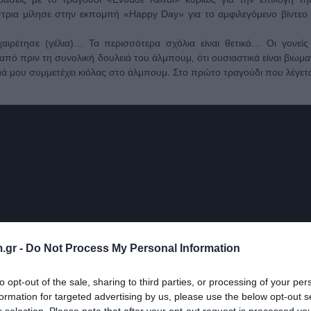
στρια μίλησε στην εκπομπή «Happy Day» για το αμφιλεγόμενο βίντεο 
ιρέτησε (γέλια)… Τα περισσότερα σχόλια είναι θετικά… Οι γονείς
από πριν τη συνολική δουλειά του άλμπουμ, ότι ουσιαστικά είναι βιωμα
αμά μου συμμετέχει κιόλας στο άλμπουμ. Στο πρώτο τραγούδι που λέγετ
.gr -
Do Not Process My Personal Information
to opt-out of the sale, sharing to third parties, or processing of your per
formation for targeted advertising by us, please use the below opt-out s