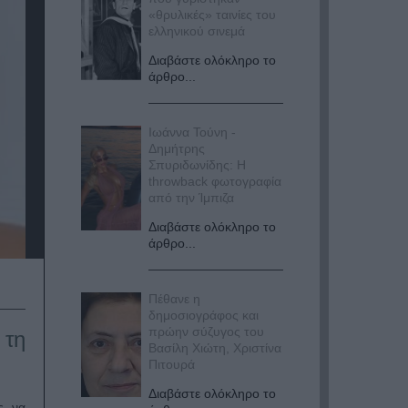
«θρυλικές» ταινίες του
ελληνικού σινεμά
Διαβάστε ολόκληρο το
άρθρο...
Ιωάννα Τούνη -
Δημήτρης
Σπυριδωνίδης: Η
throwback φωτογραφία
από την Ίμπιζα
Διαβάστε ολόκληρο το
άρθρο...
Πέθανε η
δημοσιογράφος και
πρώην σύζυγος του
 τη
Βασίλη Χιώτη, Χριστίνα
Πιτουρά
Διαβάστε ολόκληρο το
ς να