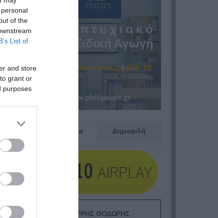
ou may
 personal
out of the
 downstream
B’s List of
er and store
to grant or
ed purposes
Πρόσφατα
Δημοφιλή
ΕΙΠΕΣ – ΦΕΡΡΗΣ ΘΟΔΩΡΗΣ