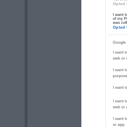
Opted 
I want t
of my P
was col
Opted 
Google 
I want t
web or d
I want t
purpose
I want 
I want t
web or d
I want t
or app.