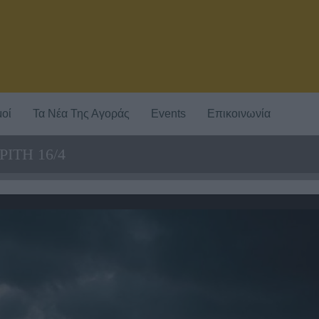
οί
Τα Νέα Της Αγοράς
Events
Επικοινωνία
ΙΤΗ 16/4