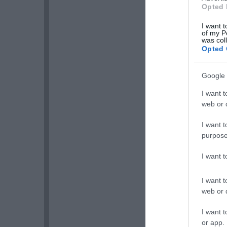
Opted 
I want t
of my P
was col
Opted 
Google 
I want t
web or d
I want t
purpose
I want 
I want t
web or d
I want t
or app.