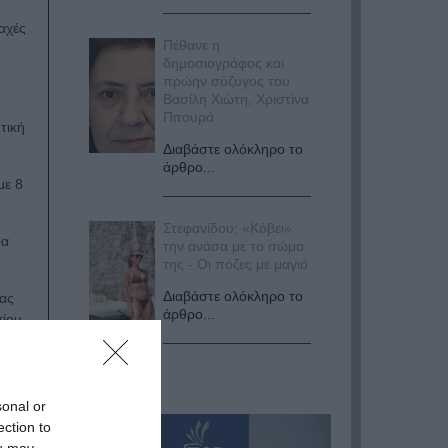
ραχές
Πέθανε η
δημοσιογράφος και
πρώην σύζυγος του
Βασίλη Χιώτη, Χριστίνα
Πιτουρά
τική
Διαβάστε ολόκληρο το
άρθρο...
με 8
Στεφανίδου: «Κόβει»
ρα
την ανάσα με το σώμα
της - Οι πόζες με μαγιό
Διαβάστε ολόκληρο το
δας
άρθρο...
σίου.
sonal or
ection to