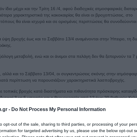
ν ίδιο μέχρι και την Τρίτη 16 /4, αφού διαδοχικές ατμοσφαιρικές διατα
ότερα χαρακτηριστικά της κακοκαιρίας θα είναι οι βροχοπτώσεις, στο
τόπους θα είναι ισχυρά και σε ορισμένες περιπτώσεις θα συνοδεύονται
α ύψη βροχής έως και το Σαββάτο 13/4 αναμένονται στην Ήπειρο, τη δυ
ράκης.
ιόλογη μεταβολή, ενώ και οι άνεμοι στα πελάγη δεν θα ξεπερνούν τα 7 
4, αλλά και το Σάββατο 13/04, οι συγκεντρώσεις σκόνης στην ατμόσφαι
α κατά περίπτωση να παρουσιάζουν χαρακτηριστικά λασποβροχής.
ε τοπικές βροχές κατά διαστήματα και πιθανότητα πρόσκαιρης καταιγί
οτιοδυτικοί 3 με 5 μποφόρ και η θερμοκρασία από 12 έως 20 βαθμούς Κελ
.gr -
Do Not Process My Personal Information
to opt-out of the sale, sharing to third parties, or processing of your per
formation for targeted advertising by us, please use the below opt-out s