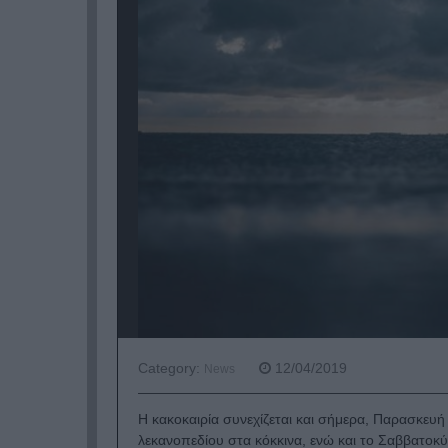
Category:
12/04/2019
News
Η κακοκαιρία συνεχίζεται και σήμερα, Παρασκευή 
λεκανοπεδίου στα κόκκινα, ενώ και το Σαββατοκ