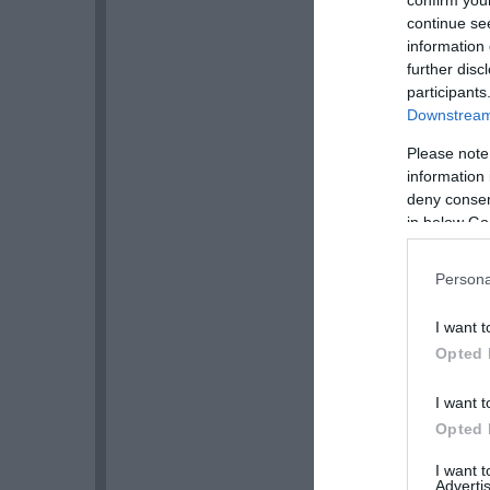
confirm you
continue se
information 
further disc
participants
Downstream 
Please note
information 
deny consent
in below Go
Persona
I want t
Opted 
I want t
Opted 
I want 
Advertis