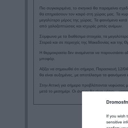
Πιο συγκεκριμένα, το σκηνικό θα παραμείνει σχεδό
θα επηρεάσουν τον καιρό στη χώρας μας. Τα κυρι
μεγαλύτερο μέρος της χώρας. Τα φαινόμενα κατά 
από χαλαζοπτώσεις και ισχυρές ριπές ανέμων.
Σύμφωνα με τα διαθέσιμα στοιχεία, τα μεγαλύτερ
Στερεά και σε περιοχές της Μακεδονίας και της Θ
Η θερμοκρασία δεν αναμένεται να παρουσιάσει αξ
μποφόρ.
Αξίζει να σημειωθεί ότι σήμερα, Παρασκευή 12/0
θα είναι αυξημένες, με αποτέλεσμα τα φαινόμεν
Στην Αττική για σήμερα προβλέπονται νεφώσεις μ
μετά το μεσημέρι. Οι άνεμοι θα είναι νότιοι – ν
Dromosfm
If you wish 
sensitive in