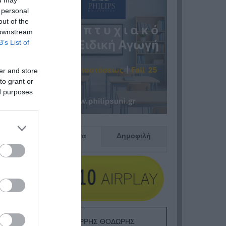
ou may
 personal
out of the
 downstream
B’s List of
er and store
to grant or
ed purposes
Πρόσφατα
Δημοφιλή
ΕΙΠΕΣ – ΦΕΡΡΗΣ ΘΟΔΩΡΗΣ