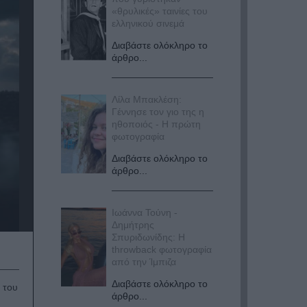
«θρυλικές» ταινίες του
ελληνικού σινεμά
Διαβάστε ολόκληρο το
άρθρο...
Λίλα Μπακλέση:
Γέννησε τον γιο της η
ηθοποιός - Η πρώτη
φωτογραφία
Διαβάστε ολόκληρο το
άρθρο...
Ιωάννα Τούνη -
Δημήτρης
Σπυριδωνίδης: Η
throwback φωτογραφία
από την Ίμπιζα
Διαβάστε ολόκληρο το
 του
άρθρο...