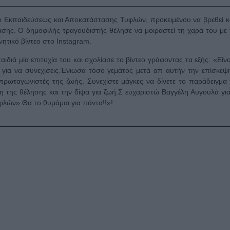
ο Εκπαιδεύσεως και Αποκατάστασης Τυφλών, προκειμένου να βρεθεί κ
σης. Ο δημοφιλής τραγουδιστής θέλησε να μοιραστεί τη χαρά του με 
νητικό βίντεο στο Instagram.
διά μία επιτυχία του και σχολίασε το βίντεο γράφοντας τα εξής: «Είν
για να συνεχίσεις.Ένιωσα τόσο γεμάτος μετά απ αυτήν την επίσκεψη
πρωταγωνιστές της ζωής. Συνεχίστε μάγκες να δίνετε το παράδειγμα
η της θέλησης και την δίψα για ζωή.Σ ευχαριστώ Βαγγέλη Αυγουλά γι
λών».Θα το θυμάμαι για πάντα!!»!