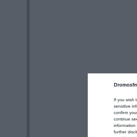
Dromosfm
If you wish 
sensitive in
confirm you
continue se
information 
further disc