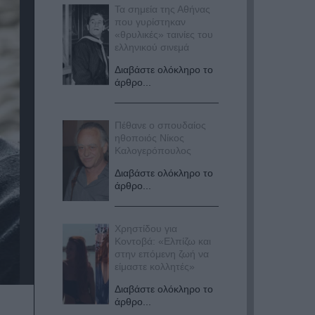
Τα σημεία της Αθήνας
που γυρίστηκαν
«θρυλικές» ταινίες του
ελληνικού σινεμά
Διαβάστε ολόκληρο το
άρθρο...
Πέθανε ο σπουδαίος
ηθοποιός Νίκος
Καλογερόπουλος
Διαβάστε ολόκληρο το
άρθρο...
Χρηστίδου για
Κοντοβά: «Ελπίζω και
στην επόμενη ζωή να
είμαστε κολλητές»
Διαβάστε ολόκληρο το
άρθρο...