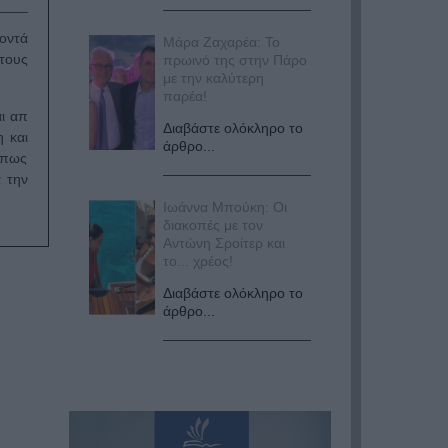
οντά
Μάρα Ζαχαρέα: Το
τους
πρωινό της στην Πάρο
με την καλύτερη
παρέα!
αι απ
Διαβάστε ολόκληρο το
 και
άρθρο...
 πως
α την
Ιωάννα Μπούκη: Οι
διακοπές με τον
Αντώνη Σροίτερ και
το... χρέος!
Διαβάστε ολόκληρο το
άρθρο...