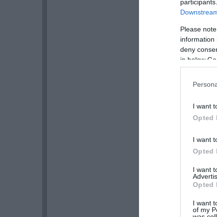
participants
Downstream 
Please note
information 
deny consent
in below Go
Persona
I want t
Opted 
I want t
Opted 
I want 
Advertis
Opted 
I want t
of my P
was col