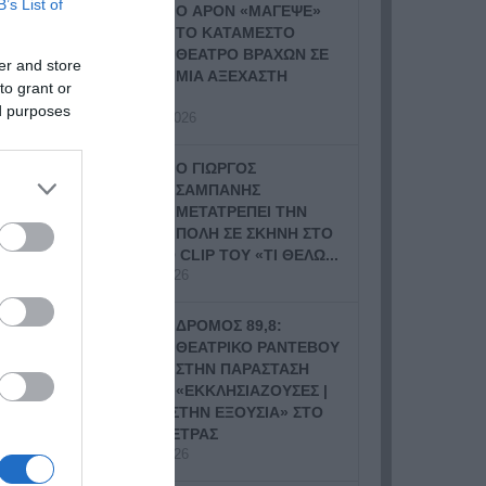
B’s List of
Ο APON «ΜΑΓΕΨΕ»
ΤΟ ΚΑΤΑΜΕΣΤΟ
ΘΕΑΤΡΟ ΒΡΑΧΩΝ ΣΕ
er and store
ΜΙΑ ΑΞΕΧΑΣΤΗ
to grant or
ΣΥΝΑΥΛΙΑ
ed purposes
14 Ιουλίου, 2026
Ο ΓΙΩΡΓΟΣ
ΣΑΜΠΑΝΗΣ
ΜΕΤΑΤΡΕΠΕΙ ΤΗΝ
ΠΟΛΗ ΣΕ ΣΚΗΝΗ ΣΤΟ
ΝΕΟ VIDEO CLIP ΤΟΥ «ΤΙ ΘΕΛΩ...
9 Ιουλίου, 2026
ΔΡΟΜΟΣ 89,8:
ΘΕΑΤΡΙΚΟ ΡΑΝΤΕΒΟΥ
ΣΤΗΝ ΠΑΡΑΣΤΑΣΗ
«ΕΚΚΛΗΣΙΑΖΟΥΣΕΣ |
ΓΥΝΑΙΚΕΣ ΣΤΗΝ ΕΞΟΥΣΙΑ» ΣΤΟ
ΘΕΑΤΡΟ ΠΕΤΡΑΣ
8 Ιουλίου, 2026