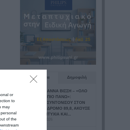
Πρόσφατα
Δημοφιλή
ΑΝΝΑ ΒΙΣΣΗ – «ΟΛΟ
sonal or
ΠΙΟ ΠΑΝΩ»:
ection to
ΣΥΝΤΟΝΙΣΟΥ ΣΤΟΝ
ou may
ΔΡΟΜΟ 89,8, ΑΚΟΥΣΕ
 personal
ΤΗ ΝΕΑ ΕΠΙΤΥΧΙΑ ΚΑΙ...
out of the
19 Ιουλίου, 2026
 downstream