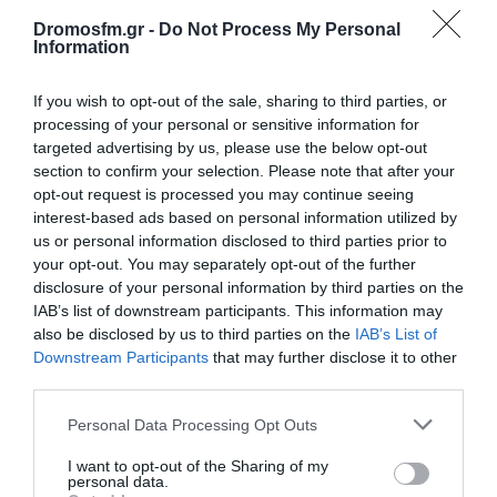
Dromosfm.gr -
Do Not Process My Personal
Information
If you wish to opt-out of the sale, sharing to third parties, or
processing of your personal or sensitive information for
targeted advertising by us, please use the below opt-out
section to confirm your selection. Please note that after your
Παρακαλώ Περιμένετε...
opt-out request is processed you may continue seeing
interest-based ads based on personal information utilized by
us or personal information disclosed to third parties prior to
your opt-out. You may separately opt-out of the further
ΛΟΓΑΡΙΑΣΜΟΣ - ΛΙΟΛΙΟΥ ΚΑΤΕΡΙΝΑ
disclosure of your personal information by third parties on the
IAB’s list of downstream participants. This information may
also be disclosed by us to third parties on the
IAB’s List of
Downstream Participants
that may further disclose it to other
third parties.
Please note that this website/app uses one or more Google
Personal Data Processing Opt Outs
services and may gather and store information including but
not limited to your visit or usage behaviour. You may click to
I want to opt-out of the Sharing of my
personal data.
grant or deny consent to Google and its third-party tags to