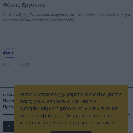
Θέσεις Εργασίας
Στείλτε πλήρες βιογραφικό, αναγράφοντας τον τομέα ή την ειδικότητα, για
την οποία ενδιαφέρεστε να εργαστείτε
.
εδώ
Μ.Η.Τ. 242602
Αυτός ο ιστότοπος χρησιμοποιεί cookies για την
Όροι διαγωνισμού
Όροι Χρήσης
Ταυτότητα
Πολιτική Απορρήτου & Cookies
Επικοινωνία
Οικονομικά στοιχεία
παροχή των υπηρεσιών μας, για την
Πρόσκληση τακτικής γενικής συνέλευσης
Κρατική Διαφήμιση
εξατομίκευση διαφημίσεων και για την ανάλυση
της επισκεψιμότητας. Με τη χρήση αυτού του
ιστότοπου, αποδέχεστε τη χρήση των cookies.