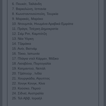
6. Πουκέτ, Ταϊλάνδη
7. Βαρκελώνη, Ισπανία
8. Κωνσταντινούπολη, Τουρκία
9. Μαρακές, Μαρόκο
10. Ντουμπάι, Ηνωμένα Αραβικά Εμιράτα
11. Πράγα, Τσέχικη Δημοκρατία
12. Σιέμ Ριπ, Καμπότζη
13. Νέα Υόρκη
14. Τζαμάικα
15. Ανόι, Βιετνάμ
16. Τόκιο, Ιαπωνία
17. Πλάγια ντελ Κάρμεν, Μέξικο
18. Λισαβόνα, Πορτογαλία
19. Κατμαντού, Νεπάλ
20. Τζαϊπούρ , Ινδία
21. Χουργκάδα, Αίγυπτος
22. Χονγκ Κονγκ, Κίνα
23. Κούσκο, Περού
24. Σίδνεϊ, Αυστραλία
25. Τελ Αβίβ, Ισραήλ