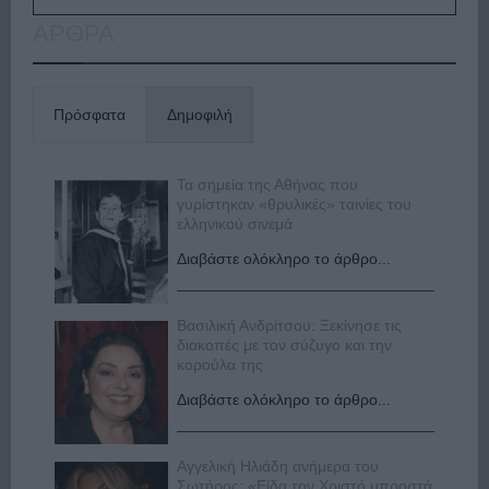
ΑΡΘΡΑ
Πρόσφατα
Δημοφιλή
Τα σημεία της Αθήνας που
γυρίστηκαν «θρυλικές» ταινίες του
ελληνικού σινεμά
Διαβάστε ολόκληρο το άρθρο...
Βασιλική Ανδρίτσου: Ξεκίνησε τις
διακοπές με τον σύζυγο και την
κορούλα της
Διαβάστε ολόκληρο το άρθρο...
Αγγελική Ηλιάδη ανήμερα του
Σωτήρος: «Είδα τον Χριστό μπροστά