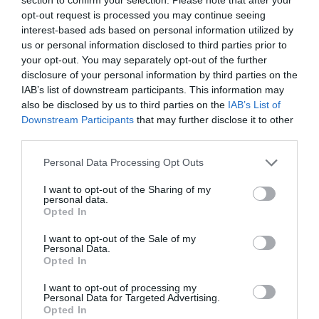
opt-out request is processed you may continue seeing
interest-based ads based on personal information utilized by
us or personal information disclosed to third parties prior to
your opt-out. You may separately opt-out of the further
disclosure of your personal information by third parties on the
IAB’s list of downstream participants. This information may
also be disclosed by us to third parties on the
IAB’s List of
Downstream Participants
that may further disclose it to other
third parties.
Please note that this website/app uses one or more Google
Personal Data Processing Opt Outs
services and may gather and store information including but
not limited to your visit or usage behaviour. You may click to
I want to opt-out of the Sharing of my
personal data.
grant or deny consent to Google and its third-party tags to
Opted In
use your data for below specified purposes in below Google
consent section.
I want to opt-out of the Sale of my
Personal Data.
Opted In
Πρόσφατα
Δημοφιλή
I want to opt-out of processing my
Personal Data for Targeted Advertising.
Opted In