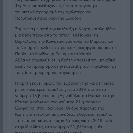
ΤripΑdvisor ανέδειξαν ως τέταρτο παγκόσμιο
τουριστικό προορισμό το μεγαλύτερο και
πολυπληθέστερο νησί της Ελλάδας.
Σύμφωνα με αυτή την κατάταξη η Κρήτη καταλαμβάνει
μια θέση πάνω από το Μπαλί, τα Πουκέτ, τη
Βαρκελώνη, την Κωνσταντινούπολη, το Μαρακές και
το Ντουμπάι, ενώ στις πρώτες θέσεις φιγουράρουν το
Παρίσι, το Λονδίνο, η Ρώμη και το Μπαλί.
Αξίζει να σημειωθεί ότι η Κρήτη αποτελεί τον μοναδικό
ελληνικό προορισμό στην κατάταξη του TripAdvisor με
τους top προορισμούς παγκοσμίως.
Η Κρήτη κάνει, όμως, την εμφάνισή της και στη λίστα
με τις καλύτερες παραλίες για το 2019, αφού στο
νούμερο 15 βρίσκεται η Λιμνοθάλασσα Μπάλου στην
Κίσαμο Χανίων και στο νούμερο 21 η παραλία
Ελαφονήσι στον ίδιο νομό. Οι δύο παραλίες της
Κρήτης αποτελούν τις μοναδικές ελληνικές παραλίες,
που παρουσιάζονται ως καλύτερες για το 2019, ενώ
στην ίδια λίστα, στο νούμερο 22, βλέπουμε μία
παραλία της Κύπρου, τον Πρωταρά.