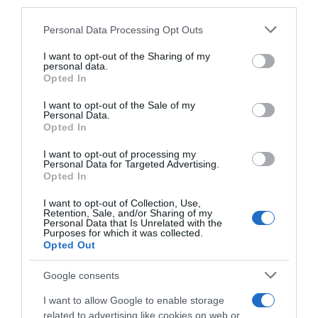
third parties.
ΛΟΓΑΡΙΑΣΜΟΣ - ΛΙΟΛΙΟΥ ΚΑΤΕΡΙΝΑ
Please note that this website/app uses one or more Google
Personal Data Processing Opt Outs
services and may gather and store information including but
not limited to your visit or usage behaviour. You may click to
I want to opt-out of the Sharing of my
personal data.
grant or deny consent to Google and its third-party tags to
Opted In
use your data for below specified purposes in below Google
consent section.
I want to opt-out of the Sale of my
Personal Data.
Opted In
I want to opt-out of processing my
Personal Data for Targeted Advertising.
Παρακαλώ Περιμένετε...
Opted In
I want to opt-out of Collection, Use,
Retention, Sale, and/or Sharing of my
ΔΕΥΤΕΡΑ – ΡΕΜΟΣ ΑΝΤΩΝΗΣ
Personal Data that Is Unrelated with the
Purposes for which it was collected.
Opted Out
Google consents
I want to allow Google to enable storage
related to advertising like cookies on web or