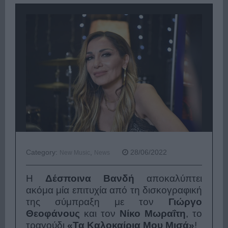
Category:
,
28/06/2022
New Music
News
Η
Δέσποινα Βανδή
αποκαλύπτει
ακόμα μία επιτυχία από τη δισκογραφική
της σύμπραξη με τον
Γιώργο
Θεοφάνους
και τον
Νίκο Μωραΐτη
, το
τραγούδι
«Τα Καλοκαίρια Μου Μισά»
!