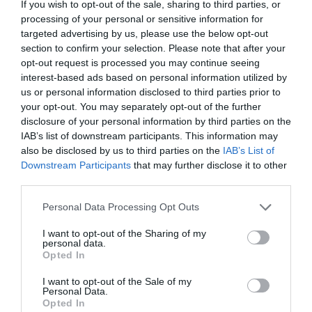
Παρακαλώ Περιμένετε...
If you wish to opt-out of the sale, sharing to third parties, or
processing of your personal or sensitive information for
targeted advertising by us, please use the below opt-out
section to confirm your selection. Please note that after your
ΛΟΓΑΡΙΑΣΜΟΣ - ΛΙΟΛΙΟΥ ΚΑΤΕΡΙΝΑ
opt-out request is processed you may continue seeing
interest-based ads based on personal information utilized by
us or personal information disclosed to third parties prior to
your opt-out. You may separately opt-out of the further
disclosure of your personal information by third parties on the
IAB’s list of downstream participants. This information may
also be disclosed by us to third parties on the
IAB’s List of
Downstream Participants
that may further disclose it to other
third parties.
Please note that this website/app uses one or more Google
Personal Data Processing Opt Outs
Παρακαλώ Περιμένετε...
services and may gather and store information including but
not limited to your visit or usage behaviour. You may click to
I want to opt-out of the Sharing of my
personal data.
grant or deny consent to Google and its third-party tags to
Opted In
ΔΕΥΤΕΡΑ – ΡΕΜΟΣ ΑΝΤΩΝΗΣ
use your data for below specified purposes in below Google
consent section.
I want to opt-out of the Sale of my
Personal Data.
Opted In