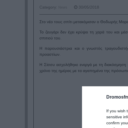
Category:
30/05/2018
News
Στο νέο τους σπίτι μετακόμισαν ο Θοδωρής Μαραν
Το ζευγάρι δεν έχει κρύψει τη χαρά του και μ
σπιτιού του.
Η παρουσιάστρια και ο γνωστός τραγουδιστής
προαστίων.
Η Σίσσυ ασχολήθηκε ενεργά με τη διακόσμηση 
χρόνο της ημέρας με τα αγαπημένα της πρόσωπ
Dromosfm
If you wish 
sensitive in
confirm you