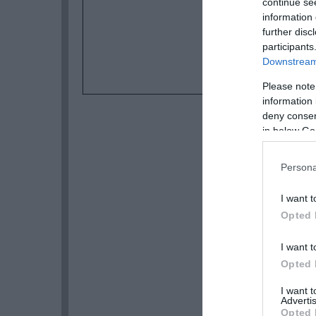
continue se
information 
further disc
participants
Downstream 
Please note
information 
deny consent
in below Go
Persona
I want t
Opted 
I want t
Opted 
I want 
Advertis
Opted 