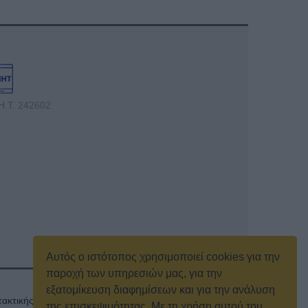
Η.Τ. 242602
Αυτός ο ιστότοπος χρησιμοποιεί cookies για την
παροχή των υπηρεσιών μας, για την
εξατομίκευση διαφημίσεων και για την ανάλυση
ακτικής γενικής συνέλευσης
Κρατική Διαφήμιση
της επισκεψιμότητας. Με τη χρήση αυτού του