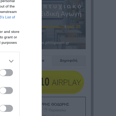
 personal
out of the
 downstream
B’s List of
er and store
to grant or
ed purposes
Πρόσφατα
Δημοφιλή
ΕΙΠΕΣ – ΦΕΡΡΗΣ ΘΟΔΩΡΗΣ
Παρακαλώ