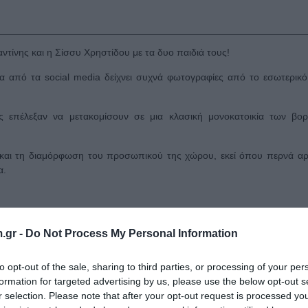
τίνης και η Σίσσυ Χρηστίδου με τα δυο παιδιά τους!
έσα από τα social media δείχνει συχνά φωτογραφίες από το εσωτερικό
 επέλεξαν να μετακομίσουν σε μια κλασική μονοκατοικία των βορ
και τη διαμόρφωση του προσωπικού της χώρου, εκεί όπου περνά αρ
α.
.gr -
Do Not Process My Personal Information
to opt-out of the sale, sharing to third parties, or processing of your per
formation for targeted advertising by us, please use the below opt-out s
r selection. Please note that after your opt-out request is processed y