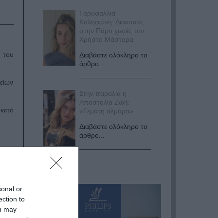
Γαρυφαλλιά
Καληφώνη: Διακοπές
στην Πάρο χωρίς τον
Χρήστο Μάστορα
 του
Διαβάστε ολόκληρο το
άρθρο...
είων
Στην παραλία η
Αποστολία Ζώη:
κετό
«Γεμάτη αλμύρα»
Διαβάστε ολόκληρο το
άρθρο...
sonal or
ection to
ou may