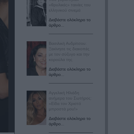
«θρυλικές» ταινίες του
ελληνικού σινεμά
Διαβάστε ολόκληρο το
άρθρο...
Βασιλική Ανδρίτσου:
Ξεκίνησε τις διακοπές
με τον σύζυγο και την
κορούλα της
Διαβάστε ολόκληρο το
άρθρο...
Αγγελική Ηλιάδη
ανήμερα του Σωτήρος:
«Είδα τον Χριστό
μπροστά μου!»
Διαβάστε ολόκληρο το
άρθρο...