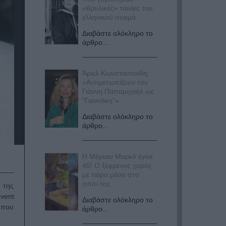
«θρυλικές» ταινίες του
ελληνικού σινεμά
Διαβάστε ολόκληρο το
άρθρο...
Άριελ Κωνσταντινίδη:
«Αντιμετωπίζουν τον
Γιάννη Παπαμιχαήλ ως
"Γιαννάκη"»
Διαβάστε ολόκληρο το
άρθρο...
Η Μέγκαν Μαρκλ έγινε
45! Ο ξέφρενος χορός
με τιάρα μέσα στο
σπίτι της
 της
vent
Διαβάστε ολόκληρο το
 που
άρθρο...