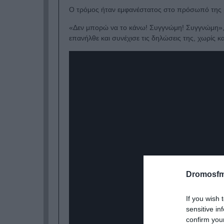
Ο τρόμος ήταν εμφανέστατος στο πρόσωπό της με
«Δεν μπορώ να το κάνω! Συγγνώμη! Συγγνώμη», εί
επανήλθε και συνέχισε τις δηλώσεις της, χωρίς καν
Dromosfm
If you wish 
sensitive in
confirm you