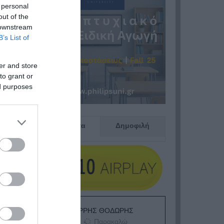
 personal
out of the
 downstream
B’s List of
er and store
to grant or
ed purposes
Πρόσφατα
Δημοφιλή
ΕΙΠΕΣ – ΦΕΡΡΗΣ ΘΟΔΩΡΗΣ
Παρακαλώ