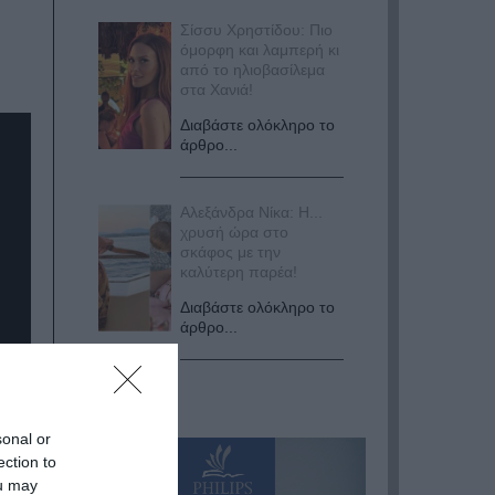
Σίσσυ Χρηστίδου: Πιο
όμορφη και λαμπερή κι
από το ηλιοβασίλεμα
στα Χανιά!
Διαβάστε ολόκληρο το
άρθρο...
Αλεξάνδρα Νίκα: Η...
χρυσή ώρα στο
σκάφος με την
καλύτερη παρέα!
Διαβάστε ολόκληρο το
άρθρο...
sonal or
ection to
ou may