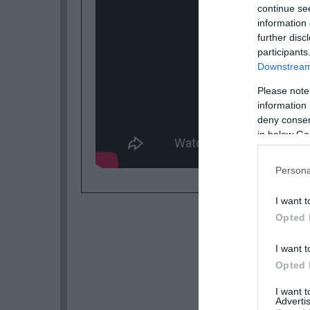
continue se
information 
further disc
participants
Downstream 
Please note
information 
deny consent
in below Go
Persona
I want t
Opted 
I want t
Opted 
I want 
Advertis