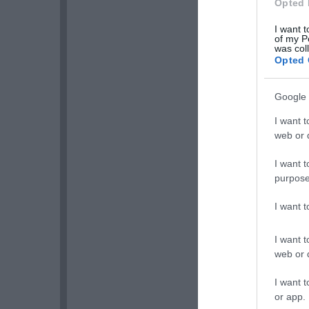
Opted 
I want t
of my P
was col
Opted 
Google 
I want t
web or d
I want t
purpose
I want 
I want t
web or d
I want t
or app.