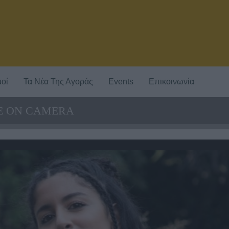
οί
Τα Νέα Της Αγοράς
Events
Επικοινωνία
Ε ON CAMERA