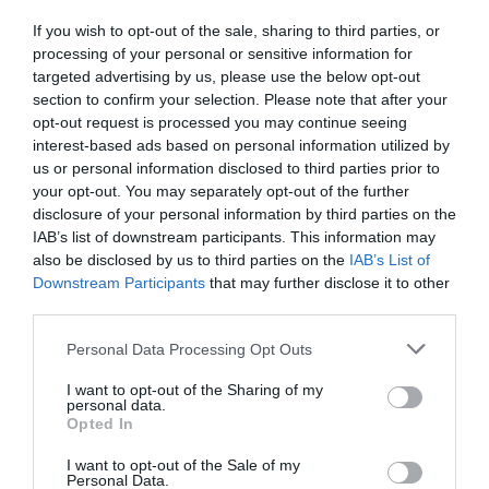
If you wish to opt-out of the sale, sharing to third parties, or
Παρακαλώ Περιμένετε...
processing of your personal or sensitive information for
targeted advertising by us, please use the below opt-out
section to confirm your selection. Please note that after your
opt-out request is processed you may continue seeing
ΛΟΓΑΡΙΑΣΜΟΣ - ΛΙΟΛΙΟΥ ΚΑΤΕΡΙΝΑ
interest-based ads based on personal information utilized by
us or personal information disclosed to third parties prior to
your opt-out. You may separately opt-out of the further
disclosure of your personal information by third parties on the
IAB’s list of downstream participants. This information may
also be disclosed by us to third parties on the
IAB’s List of
Downstream Participants
that may further disclose it to other
third parties.
Please note that this website/app uses one or more Google
Personal Data Processing Opt Outs
services and may gather and store information including but
Παρακαλώ Περιμένετε...
not limited to your visit or usage behaviour. You may click to
I want to opt-out of the Sharing of my
personal data.
grant or deny consent to Google and its third-party tags to
Opted In
use your data for below specified purposes in below Google
ΔΕΥΤΕΡΑ – ΡΕΜΟΣ ΑΝΤΩΝΗΣ
consent section.
I want to opt-out of the Sale of my
Personal Data.